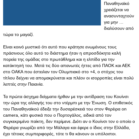
Παναθηναϊκό
χρειάζεται να
ανασυνταχτούν
για μην …
διαλύσουν από
τώρα το μαγαζί.
Είναι κοινό μυστικό ότι αυτό που κράτησε ενωμένους τους
πράσινους όλο αυτό το διάστημα ήταν η απροσδόκητα καλή
πορεία της ομάδας στο πρωτάθλημα και η ελπίδα για την
κατάκτησή του. Μετά τις δύο απανωτές ήττες από ΠΑΟΚ και ΑΕΚ
στο ΟΑΚΑ που έστειλαν τον Ολυμπιακό στο +4, ο στόχος του
τίτλου δείχνει να απομακρύνεται και πλέον οι ισορροπίες είναι πολύ
λεπτές στην Παιανία.
Τα πρώτα άσχημα δείγματα ήρθαν με την αντίδραση του Κουίνσι
την ώρα της αλλαγής του στο ντέρμπι με την Ένωση. Ο επιθετικός
του Παναθηναϊκού έδειξε την δυσαρέσκειά του στον Φερέιρα on
camera, κάτι φυσικά που ο Πορτογάλος, ειδικά από τον
συγκεκριμένο παίκτη, δεν περίμενε. Διότι αν ο Κουίνσι τον ο οποίο ο
Φερέιρα γνωρίζει από την Μάλαγα και έφερε ο ίδιος στην Ελλάδα,
έχει τέτοιες συμπεριφορές, τότε τι θα κάνουν οι υπόλοιποι.