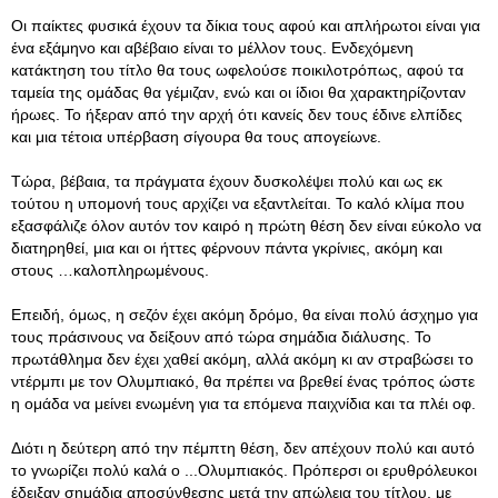
Οι παίκτες φυσικά έχουν τα δίκια τους αφού και απλήρωτοι είναι για
ένα εξάμηνο και αβέβαιο είναι το μέλλον τους. Ενδεχόμενη
κατάκτηση του τίτλο θα τους ωφελούσε ποικιλοτρόπως, αφού τα
ταμεία της ομάδας θα γέμιζαν, ενώ και οι ίδιοι θα χαρακτηρίζονταν
ήρωες. Το ήξεραν από την αρχή ότι κανείς δεν τους έδινε ελπίδες
και μια τέτοια υπέρβαση σίγουρα θα τους απογείωνε.
Τώρα, βέβαια, τα πράγματα έχουν δυσκολέψει πολύ και ως εκ
τούτου η υπομονή τους αρχίζει να εξαντλείται. Το καλό κλίμα που
εξασφάλιζε όλον αυτόν τον καιρό η πρώτη θέση δεν είναι εύκολο να
διατηρηθεί, μια και οι ήττες φέρνουν πάντα γκρίνιες, ακόμη και
στους …καλοπληρωμένους.
Επειδή, όμως, η σεζόν έχει ακόμη δρόμο, θα είναι πολύ άσχημο για
τους πράσινους να δείξουν από τώρα σημάδια διάλυσης. Το
πρωτάθλημα δεν έχει χαθεί ακόμη, αλλά ακόμη κι αν στραβώσει το
ντέρμπι με τον Ολυμπιακό, θα πρέπει να βρεθεί ένας τρόπος ώστε
η ομάδα να μείνει ενωμένη για τα επόμενα παιχνίδια και τα πλέι οφ.
Διότι η δεύτερη από την πέμπτη θέση, δεν απέχουν πολύ και αυτό
το γνωρίζει πολύ καλά ο ...Ολυμπιακός. Πρόπερσι οι ερυθρόλευκοι
έδειξαν σημάδια αποσύνθεσης μετά την απώλεια του τίτλου, με