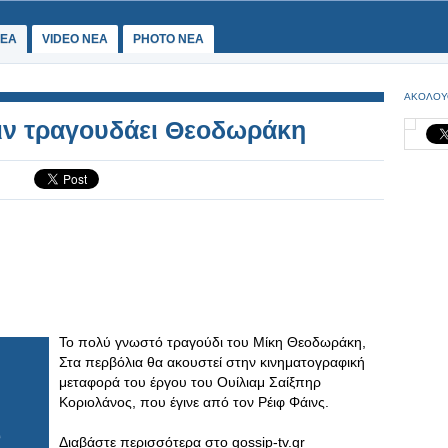
ΕΑ
VIDEO NEA
PHOTO NEA
ΑΚΟΛΟΥ
έιν τραγουδάει Θεοδωράκη
Το πολύ γνωστό τραγούδι του Μίκη Θεοδωράκη,
Στα περβόλια θα ακουστεί στην κινηματογραφική
μεταφορά του έργου του Ουίλιαμ Σαίξπηρ
Κοριολάνος, που έγινε από τον Ρέιφ Φάινς.
Διαβάστε περισσότερα στο gossip-tv.gr