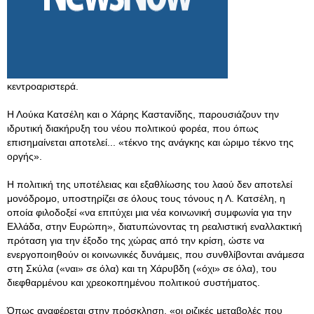
κεντροαριστερά.
Η Λούκα Κατσέλη και ο Χάρης Καστανίδης, παρουσιάζουν την
ιδρυτική διακήρυξη του νέου πολιτικού φορέα, που όπως
επισημαίνεται αποτελεί... «τέκνο της ανάγκης και ώριμο τέκνο της
οργής».
Η πολιτική της υποτέλειας και εξαθλίωσης του λαού δεν αποτελεί
μονόδρομο, υποστηρίζει σε όλους τους τόνους η Λ. Κατσέλη, η
οποία φιλοδοξεί «να επιτύχει μια νέα κοινωνική συμφωνία για την
Ελλάδα, στην Ευρώπη», διατυπώνοντας τη ρεαλιστική εναλλακτική
πρόταση για την έξοδο της χώρας από την κρίση, ώστε να
ενεργοποιηθούν οι κοινωνικές δυνάμεις, που συνθλίβονται ανάμεσα
στη Σκύλα («ναι» σε όλα) και τη Χάρυβδη («όχι» σε όλα), του
διεφθαρμένου και χρεοκοπημένου πολιτικού συστήματος.
Όπως αναφέρεται στην πρόσκληση, «οι ριζικές μεταβολές που