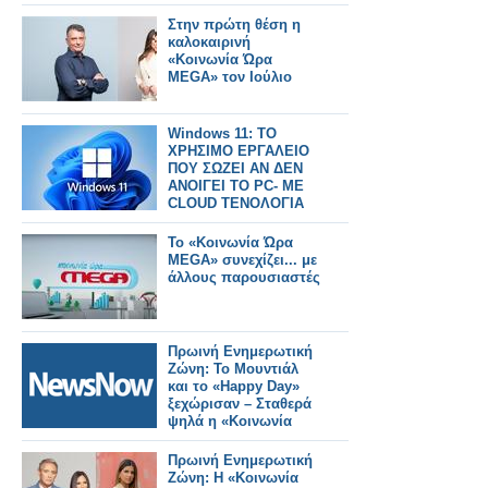
διεύρυνση βάζει ο
ΠΦΣ!
Στην πρώτη θέση η
καλοκαιρινή
«Κοινωνία Ώρα
MEGA» τον Ιούλιο
Windows 11: ΤΟ
ΧΡΗΣΙΜΟ ΕΡΓΑΛΕΙΟ
ΠΟΥ ΣΩΖΕΙ ΑΝ ΔΕΝ
ΑΝΟΙΓΕΙ ΤΟ PC- ΜΕ
CLOUD ΤΕΝΟΛΟΓΙΑ
Το «Κοινωνία Ώρα
MEGA» συνεχίζει... με
άλλους παρουσιαστές
Πρωινή Ενημερωτική
Ζώνη: Το Μουντιάλ
και το «Happy Day»
ξεχώρισαν – Σταθερά
ψηλά η «Κοινωνία
Ώρα Mega»
Πρωινή Ενημερωτική
Ζώνη: Η «Κοινωνία