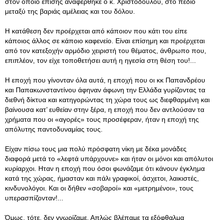
στον οποίο επίσης αναφέρθηκε ο κ. Χριστοδούλου, στο πεδίο
μεταξύ της βαριάς αμέλειας και του δόλου.
Η κατάθεση δεν προέρχεται από κάποιον που κάτι του είπε
κάποιος άλλος σε κάποιο καφενείο. Είναι επίσημη και προέρχεται
από τον κατεξοχήν αρμόδιο χειριστή του θέματος, άνθρωπο που,
επιπλέον, τον είχε τοποθετήσει αυτή η ηγεσία στη θέση του!...
Η εποχή που γίνονταν όλα αυτά, η εποχή που οι κκ Παπανδρέου
και Παπακωνσταντίνου άφηναν άφωνη την Ελλάδα γυρίζοντας τα
διεθνή δίκτυα και κατηγορώντας τη χώρα τους ως διεφθαρμένη και
βαίνουσα κατ’ ευθείαν στην ξέρα, η εποχή που δεν αντλούσαν τα
χρήματα που οι «αγορές» τους προσέφεραν, ήταν η εποχή της
απόλυτης παντοδυναμίας τους.
Είχαν πίσω τους μια πολύ πρόσφατη νίκη με δέκα μονάδες
διαφορά μετά το «λεφτά υπάρχουνε» και ήταν οι μόνοι και απόλυτοι
κυρίαρχοι. Ηταν η εποχή που όσοι φωνάζαμε ότι κάνουν έγκλημα
κατά της χώρας, ήμασταν και πάλι γραφικοί, άσχετοι, λαικιστές,
κινδυνολόγοι. Και οι δήθεν «σοβαροί» και «μετρημένοι», τους
υπερασπίζονταν!...
Όμως, τότε, δεν γνωρίζαμε. Απλώς βλέπαμε τα εξόφθαλμα