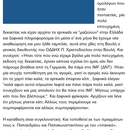
ομολόγων που
ήταν
πενταετίας, μία
πολύ
επιτυχημένη
δεκαετίας και είχαν αρχίσει τα spreads να "μαζεύουν" στην Ελλάδα
και ξαφνικά πληροφορούμαι ότι μέσα σ’ ένα μήνα θα έχουμε νέα
αναθεώρηση και μου ήλθε ταμπλάς: αυτά είπε χθες στη Βουλή ο
γενικός διευθυντής του ΟΔΔΗΧ Π. Χριστοδούλου στην Βουλή. Και
συνέχισε: «Ήταν τότε που ενώ είχαμε βγάλει μία πολύ πετυχημένη
έκδοση της δεκαετίας, έγιναν κάποια σχόλια ότι εμείς εάν δεν
πάρουμε βοήθεια από τη Γερμανία, θα πάμε στο IMF (ΔΝΤ). Ήταν
μία ατυχής τοποθέτηση για τις αγορές, γιατί οι αγορές ενώ άκουγαν
ότι το χαρτί πάει καλά, τα spreads έπεφταν κλπ., ξαφνικά έλεγαν
"καλά αφού αυτοί σήκωσαν λεφτά και πάνε πάρα πολύ καλά, γιατί
συνεχίζουν και μας απειλούν ότι θα πάνε στο IMF; Μήπως υπάρχει
κάτι που δεν βλέπουμε;". Και ξαφνικά φρίκαραν. Αρχίζουν και λένε
ότι μήπως γίνεται κάτι; Αλλιώς τους περιμένουμε να
συμπεριφέρονται και αλλιώς συμπεριφέρονται».
Η κατάθεση είναι συγκλονιστική. Και τοποθετεί εκ των πραγμάτων
τους κ. Παπανδρέου και Παπακωνσταντίνου με τον «τιτανικό»,