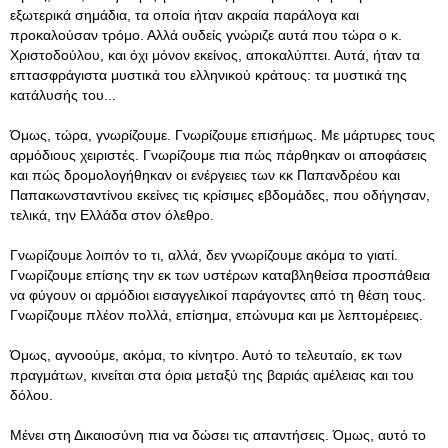
εξωτερικά σημάδια, τα οποία ήταν ακραία παράλογα και
προκαλούσαν τρόμο. Αλλά ουδείς γνώριζε αυτά που τώρα ο κ.
Χριστοδούλου, και όχι μόνον εκείνος, αποκαλύπτει. Αυτά, ήταν τα
επτασφράγιστα μυστικά του ελληνικού κράτους: τα μυστικά της
κατάλυσής του...
Όμως, τώρα, γνωρίζουμε. Γνωρίζουμε επισήμως. Με μάρτυρες τους
αρμόδιους χειριστές. Γνωρίζουμε πια πώς πάρθηκαν οι αποφάσεις
και πώς δρομολογήθηκαν οι ενέργειες των κκ Παπανδρέου και
Παπακωνσταντίνου εκείνες τις κρίσιμες εβδομάδες, που οδήγησαν,
τελικά, την Ελλάδα στον όλεθρο.
Γνωρίζουμε λοιπόν το τι, αλλά, δεν γνωρίζουμε ακόμα το γιατί.
Γνωρίζουμε επίσης την εκ των υστέρων καταβληθείσα προσπάθεια
να φύγουν οι αρμόδιοι εισαγγελικοί παράγοντες από τη θέση τους.
Γνωρίζουμε πλέον πολλά, επίσημα, επώνυμα και με λεπτομέρειες.
Όμως, αγνοούμε, ακόμα, το κίνητρο. Αυτό το τελευταίο, εκ των
πραγμάτων, κινείται στα όρια μεταξύ της βαριάς αμέλειας και του
δόλου.
Μένει στη Δικαιοσύνη πια να δώσει τις απαντήσεις. Όμως, αυτό το