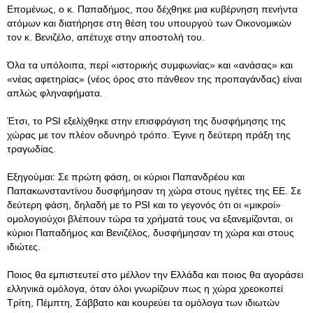
Επομένως, ο κ. Παπαδήμος, που δέχθηκε μια κυβέρνηση πενήντα
ατόμων και διατήρησε στη θέση του υπουργού των Οικονομικών
τον κ. Βενιζέλο, απέτυχε στην αποστολή του.
Όλα τα υπόλοιπα, περί «ιστορικής συμφωνίας» και «ανάσας» και
«νέας αφετηρίας» (νέος όρος στο πάνθεον της προπαγάνδας) είναι
απλώς φληναφήματα.
Έτσι, το PSI εξελίχθηκε στην επισφράγιση της δυσφήμησης της
χώρας με τον πλέον οδυνηρό τρόπο. Έγινε η δεύτερη πράξη της
τραγωδίας.
Εξηγούμαι: Σε πρώτη φάση, οι κύριοι Παπανδρέου και
Παπακωνσταντίνου δυσφήμησαν τη χώρα στους ηγέτες της ΕΕ. Σε
δεύτερη φάση, δηλαδή με το PSI και το γεγονός ότι οι «μικροί»
ομολογιούχοι βλέπουν τώρα τα χρήματά τους να εξανεμίζονται, οι
κύριοι Παπαδήμος και Βενιζέλος, δυσφήμησαν τη χώρα και στους
ιδιώτες.
Ποιος θα εμπιστευτεί στο μέλλον την Ελλάδα και ποιος θα αγοράσει
ελληνικά ομόλογα, όταν όλοι γνωρίζουν πως η χώρα χρεοκοπεί
Τρίτη, Πέμπτη, Σάββατο και κουρεύει τα ομόλογα των ιδιωτών