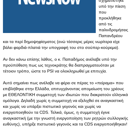
σχηματίστηκε
υπό την πίεση
που
προκλήθηκε
από τις
παλινδρομήσεις
Παπανδρέου
και τα περί δημοψηφίσματος (ενώ τέσσερις μέρες νωρίτερα είχε
βάλει φαρδιά-πλατιά την υπογραφή του στο σούπερ-κούρεμα).
Αν δεν κάνω επίσης λάθος, ο κ. Παπαδήμος ανέλαβε υπό την
προϋπόθεση πως ως τεχνοκράτης θα διαπραγματευόταν με
τέτοιον τρόπο, ώστε το PSI να ολοκληρωθεί με επιτυχία.
Αυτό σημαίνει πως ανέλαβε να φέρει σε πέρας το «πείραμα» που
επιβλήθηκε στην Ελλάδα, επιτυγχάνοντας απομείωση του χρέους
με ΕΘΕΛΟΝΤΙΚΗ συμμετοχή των ιδιωτών που διακρατούν ελληνικά
ομόλογα. Δηλαδή χωρίς η συμμετοχή να εξελιχθεί σε αναγκαστική
και χωρίς να υπάρξει πιστωτικό γεγονός και χωρίς να
ενεργοποιηθούν τα CDS. Τελικά, όμως, η συμμετοχή έγινε
αναγκαστική (με την γνωστή ενεργοποίηση των ρητρών συλλογικής
ευθύνης), υπήρξε πιστωτικό γεγονός και τα CDS ενεργοποιήθηκαν!