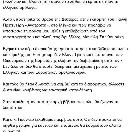
(Ελλήνων και ξένων) που έκαναν το λάθος να εμπιστευτούν τα
ελληνικά ομόλογα;
Αυτό υποστήριξα το βράδυ της Δευτέρας στην εκπομπή του Γιάννη
Πρετεντέρη «Ανατροπή», στο Μέγκα και πριν προλάβω να
αποσώσω τη φράση μου, ήλθε η επιβεβαίωση από τον
ανταποκριτή του καναλιού στις Βρυξέλλες, Μανώλη Σπινθουράκη.
Βγήκε στον αέρα διαρκούσης της εκπομπής και επιβεβαίωσε πως ο
επικεφαλής του Eurogroup Ζαν-Κλοντ Τρισέ και οι υπουργοί των
Οικονομικών της Ευρωζώνης έλαβαν την διαβεβαίωση από τον κ.
Βενιζέλο ότι δεν θα υπάρξει διακριτική μεταχείριση μεταξύ των
Ελλήνων και των Ευρωπαίων ομολογιούχων.
Και πώς θα ήταν δυνατόν να συμβεί κάτι το διαφορετικό, άλλωστε!
Αυτά είναι κουβέντες για εσωτερική κατανάλωση.
Στην πράξη, ήταν από την αρχή βέβαιο πως όλοι θα έχαναν τα
λεφτά τους.
Και ο κ. Γιουνκέρ ξεκαθάρισε ακριβώς αυτό: Ότι δεν πρόκειται να
ληφθεί μέριμνα για κανέναν και επομένως θα κουρευτούν όλα τα
ομόλογα!