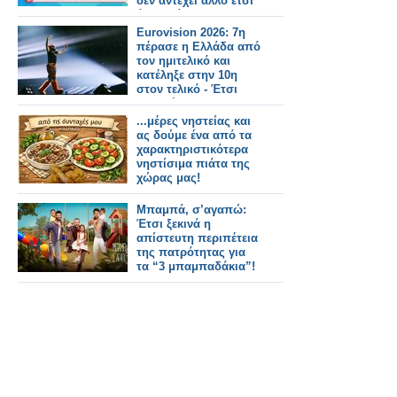
δεν αντέχει άλλο έτσι
όπως είναι
Eurovision 2026: 7η
πέρασε η Ελλάδα από
τον ημιτελικό και
κατέληξε στην 10η
στον τελικό - Έτσι
μας ψήφισαν
...μέρες νηστείας και
ας δούμε ένα από τα
χαρακτηριστικότερα
νηστίσιμα πιάτα της
χώρας μας!
Μπαμπά, σ’αγαπώ:
Έτσι ξεκινά η
απίστευτη περιπέτεια
της πατρότητας για
τα “3 μπαμπαδάκια”!