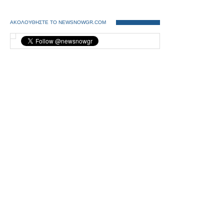
ΑΚΟΛΟΥΘΗΣΤΕ ΤΟ NEWSNOWGR.COM