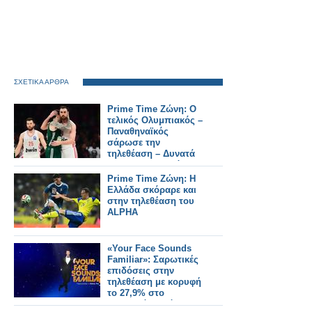
ΣΧΕΤΙΚΑ ΑΡΘΡΑ
Prime Time Ζώνη: Ο
τελικός Ολυμπιακός –
Παναθηναϊκός
σάρωσε την
τηλεθέαση – Δυνατά
το «Να Μ' Αγαπάς»
και το «Μπαμπά Σ'
Prime Time Ζώνη: Η
Αγαπώ»
Ελλάδα σκόραρε και
στην τηλεθέαση του
ALPHA
«Your Face Sounds
Familiar»: Σαρωτικές
επιδόσεις στην
τηλεθέαση με κορυφή
το 27,9% στο
δυναμικό κοινό