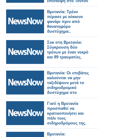
επίσκεψη στο Τόντον
της Κορνουάλης.
Βρετανία: Τρένο
πέρασε με κόκκινο
φανάρι πριν από
θανατηφόρο
δυστύχημα..
Σοκ στη Βρετανία:
Σύγκρουση δύο
τρένων με έναν νεκρό
και 89 τραυματίες.
Βρετανία: Οι επιβάτες
καλούνται να μην
ταξιδέψουν μετά το
σιδηροδρομικό
δυστύχημα στο
Μπέντφορντ.
Γιατί η Βρετανία
προσπαθεί να
κρατικοποιήσει και
πάλι τους
σιδηροδρόμους της.
Βρετανία: