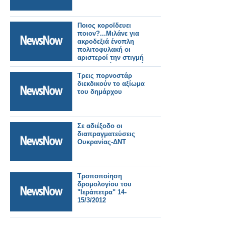
Ποιος κοροϊδευει
ποιον?...Μιλάνε για
ακροδεξιά ένοπλη
πολιτοφυλακή οι
αριστεροί την στιγμή
που ετοιμάζουν δικιά
τους..
Τρεις πορνοστάρ
διεκδικούν το αξίωμα
του δημάρχου
Σε αδιέξοδο οι
διαπραγματεύσεις
Ουκρανίας-ΔΝΤ
Τροποποίηση
δρομολογίου του
"Ιεράπετρα" 14-
15/3/2012