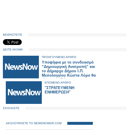
ΜΟΙΡΑΣΤΕΙΤΕ
ΔΕΙΤΕ ΑΚΟΜΑ
ΠΡΟΗΓΟΥΜΕΝΟ ΑΡΘΡΟ
Υποψήφια με το συνδυασμό
“Δημιουργική Ανατροπή” και
το Δήμαρχο Δήμου Ι.Π.
Μεσολογγίου Κώστα Λύρο θα
είναι η κα.Βάσω
ΕΠΟΜΕΝΟ ΑΡΘΡΟ
Συρογιαννίδη -Κουκοπούλου.
"ΣΤΡΑΤΕΥΜΕΝΗ
ΕΝΗΜΕΡΩΣΗ"
ΣΧΟΛΙΑΣΤΕ
ΑΚΟΛΟΥΘΗΣΤΕ ΤΟ NEWSNOWGR.COM