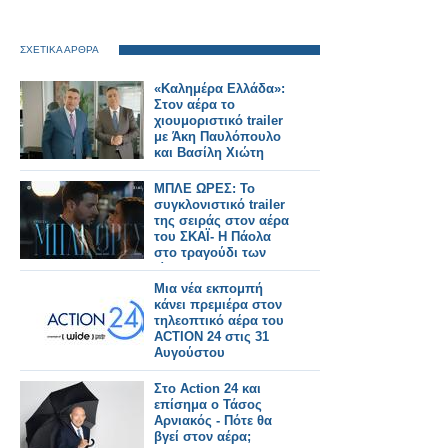
ΣΧΕΤΙΚΑ ΑΡΘΡΑ
«Καλημέρα Ελλάδα»:
Στον αέρα το
χιουμοριστικό trailer
με Άκη Παυλόπουλο
και Βασίλη Χιώτη
ΜΠΛΕ ΩΡΕΣ: Το
συγκλονιστικό trailer
της σειράς στον αέρα
του ΣΚΑΪ- Η Πάολα
στο τραγούδι των
τίτλων
Μια νέα εκπομπή
κάνει πρεμιέρα στον
τηλεοπτικό αέρα του
ACTION 24 στις 31
Αυγούστου
Στο Action 24 και
επίσημα ο Τάσος
Αρνιακός - Πότε θα
βγεί στον αέρα;