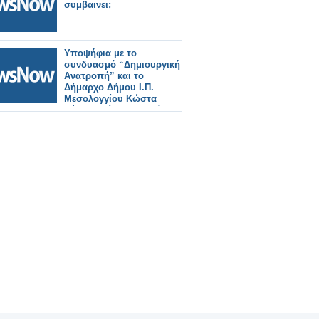
συμβαινει;
Υποψήφια με το
συνδυασμό “Δημιουργική
Ανατροπή” και το
Δήμαρχο Δήμου Ι.Π.
Μεσολογγίου Κώστα
Λύρο θα είναι η κα.Βάσω
Συρογιαννίδη
-Κουκοπούλου.