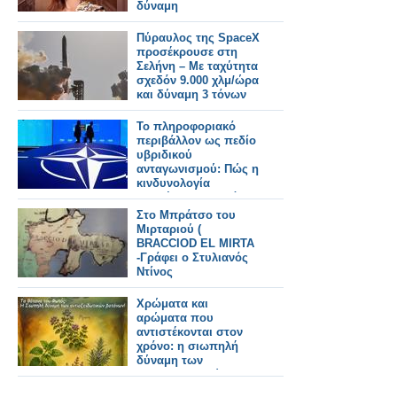
δύναμη
Πύραυλος της SpaceX
προσέκρουσε στη
Σελήνη – Με ταχύτητα
σχεδόν 9.000 χλμ/ώρα
και δύναμη 3 τόνων
ΤΝΤ
Το πληροφοριακό
περιβάλλον ως πεδίο
υβριδικού
ανταγωνισμού: Πώς η
κινδυνολογία
επηρέασε τη δημόσια
συζήτηση για τη
Στο Μπράτσο του
Σύνοδο του ΝΑΤΟ
Μιρταριού (
-Γράφει ο Δρ.
BRACCIOD EL MIRTA
Κωνσταντίνος Π.
-Γράφει ο Στυλιανός
Μπαλωμένος
Ντίνος
Χρώματα και
αρώματα που
αντιστέκονται στον
χρόνο: η σιωπηλή
δύναμη των
αντιοξειδωτικών
βοτάνων.