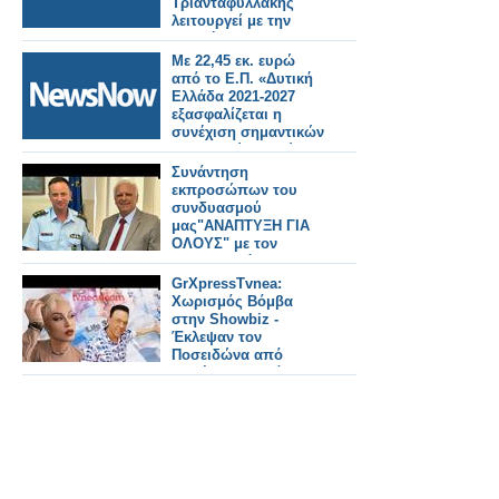
Τριανταφυλλάκης
λειτουργεί με την
λογική του
αποφασίζω και
Με 22,45 εκ. ευρώ
διατάζω ,
από το Ε.Π. «Δυτική
Ελλάδα 2021-2027
εξασφαλίζεται η
συνέχιση σημαντικών
κοινωνικών δομών
Συνάντηση
εκπροσώπων του
συνδυασμού
μας"ΑΝΑΠΤΥΞΗ ΓΙΑ
ΟΛΟΥΣ" με τον
Αστυνομικό Δ/ντη
Αιτωλίας
GrXpressTvnea:
Χωρισμός Βόμβα
στην Showbiz -
Έκλεψαν τον
Ποσειδώνα από
Μαλέσκου - Τρόμος
για την
Αναστασοπούλου