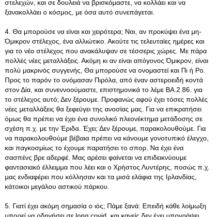
στελεχών, και σε δουλειά να βρισκόμαστε, να κολλάει και να
ξανακολλάει ο κόσμος, με όσα αυτό συνεπάγεται.
4. Θα μπορούσε να είναι και χειρότερα; Ναι, αν προκύψει ένα μη-
Όμικρον στέλεχος, ένα αλλιώτικο. Ακούτε τις τελευταίες ημέρες και
για το νέο στέλεχος που ανακάλυψαν σε τέσσερις χώρες. Με πάρα
πολλές νέες μεταλλάξεις. Ακόμη κι αν είναι απόγονος Όμικρον, είναι
πολύ μακρινός συγγενής, Θα μπορούσε να ονομαστεί και Πι ή Ρο.
Προς το παρόν το ονόμασαν Πιρόλα, από έναν αστεροειδή κοντά
στον Δία, και συνεννοούμαστε, επιστημονικά το λέμε BA.2.86. για
το στέλεχος αυτό; Δεν ξέρουμε. Προφανώς αφού έχει τόσες πολλές
νέες μεταλλάξεις θα ξεφεύγει της ανοσίας μας. Για να επικρατήσει
όμως θα πρέπει να έχει ένα συνολικό πλεονέκτημα μετάδοσης σε
σχέση π.χ. με την Έριδα. Έχει; Δεν ξέρουμε, παρακολουθούμε. Για
να παρακολουθούμε βέβαια πρέπει να κάνουμε γονοτυπικό έλεγχο,
και παγκοσμίως το έχουμε παρατήσει το σπορ. Να έχει ένα
σασπένς βρε αδερφέ. Μας αρέσει φαίνεται να επιδεικνύουμε
φαντασιακό έλλειμμα που λέει και ο Χρήστος Λυντέρης, ποσώς π.χ.
μας ενδιαφέρει που κόλλησαν και τα μισά ελάφια της Ιρλανδίας,
κάτοικοι μεγάλου αστικού πάρκου.
5. Γιατί έχει ακόμη σημασία ο ιός; Πάμε ξανά: Επειδή κάθε λοίμωξη
μπορεί να οδηγήσει σε long covid, και κανείς δεν έχει υπογράψει