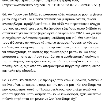
θάνατοι λιγότεροι από την υποχρεωτική χρήση τους
(https://www.medrxiv.org/con.../10.1101/2023.07.26.23293155v1 ) .
6d. Αν ήμουν στα ΜΜΕ, θα ρωτούσα κάθε καλεσμένο μου, τι γίνεται
με το long covid. Θα έβγαζα ασθενείς να μιλήσουν για τα, συχνά
ανυπέρβλητα, προβλήματά τους, θα πίεζα για περισσότερο έλεγχο
του ιού, περισσότερη υγεία, θα ζητούσα εξηγήσεις αφού διάβαζα τα
στατιστικά για τον τετραψήφιο αριθμό νεκρών του 2023, και για την
συνεχιζόμενη ενδονοσοκομειακή μετάδοση του ιού. Θα ρωτούσα
τους ιθύνοντες αν κάναμε κάτι για να αντιρροπήσουμε το κόστος,
σε ζωές και νοσηρότητα, της πραγματικότητας που αποφασίσαμε
να αποδεχτούμε, το κόστος της συνύπαρξης με τον ιό. Θα τους
ρωτούσα επίσης αν πήραν χαμπάρι ότι η αναθεωρητική αφήγηση
της πανδημίας συνεχίζεται εκεί έξω από τους επιτήδειους και τους
πλανημένους, έξω από τον απομονωμένο πύργο της ακαδημαϊκής
και πολιτικής εξουσίας.
6e. Σε ατομικό επίπεδο: με την άφιξη των νέων εμβολίων, ελπίζουμε
σε ένα μήνα, επικαιροποιούμε και την ανοσία μας. Και ελπίζουμε να
μην κρυιαρχήσει αυτό το Πιρολα στέλεχος, που απέχει πολύ και
από τα εμβόλια. Όταν αφήνεις τον ιό να κυκλοφορεί, έχεις και τέτοια
πιθανά απρόοπτα και μένεις να λες "ελπίζουμε όχι".