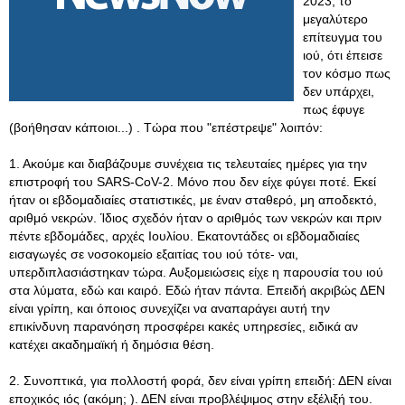
2023, το
μεγαλύτερο
επίτευγμα του
ιού, ότι έπεισε
τον κόσμο πως
δεν υπάρχει,
πως έφυγε
(βοήθησαν κάποιοι...) . Τώρα που "επέστρεψε" λοιπόν:
1. Ακούμε και διαβάζουμε συνέχεια τις τελευταίες ημέρες για την
επιστροφή του SARS-CoV-2. Μόνο που δεν είχε φύγει ποτέ. Εκεί
ήταν οι εβδομαδιαίες στατιστικές, με έναν σταθερό, μη αποδεκτό,
αριθμό νεκρών. Ίδιος σχεδόν ήταν ο αριθμός των νεκρών και πριν
πέντε εβδομάδες, αρχές Ιουλίου. Εκατοντάδες οι εβδομαδιαίες
εισαγωγές σε νοσοκομείο εξαιτίας του ιού τότε- ναι,
υπερδιπλασιάστηκαν τώρα. Αυξομειώσεις είχε η παρουσία του ιού
στα λύματα, εδώ και καιρό. Εδώ ήταν πάντα. Επειδή ακριβώς ΔΕΝ
είναι γρίπη, και όποιος συνεχίζει να αναπαράγει αυτή την
επικίνδυνη παρανόηση προσφέρει κακές υπηρεσίες, ειδικά αν
κατέχει ακαδημαϊκή ή δημόσια θέση.
2. Συνοπτικά, για πολλοστή φορά, δεν είναι γρίπη επειδή: ΔΕΝ είναι
εποχικός ιός (ακόμη; )
. ΔΕΝ είναι προβλέψιμος στην εξέλιξή του.