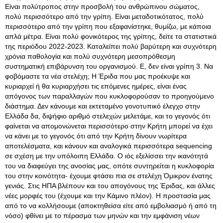
Είναι πολύτροπος στην προσβολή του ανθρώπινου σώματος,
πολύ περισσότερο από την γρίπη. Είναι μεταδοτικότατος, πολύ
περισσότερο από την γρίπη που εξαφανίστηκε, θυμίζω, με κάποια
απλά μέτρα. Είναι πολύ φονικότερος της γρίπης, δείτε τα στατιστικά
της περιόδου 2022-2023. Καταλείπει πολύ βαρύτερη και συχνότερη
χρόνια παθολογία και πολύ συχνότερη μεσοπρόθεσμη
συστηματική επιβάρυνση του οργανισμού. Ε, δεν είναι γρίπη 3. Να
φοβόμαστε τα νέα στελέχη; Η Έριδα που μας προέκυψε και
κυριαρχεί ή θα κυριαρχήσει τις επόμενες ημέρες, είναι ένας
απόγονος των παραλλαγών που κυκλοφορούσαν το προηγούμενο
διάστημα. Δεν κάνουμε και εκτεταμένο γονοτυπικό έλεγχο στην
Ελλάδα δα, διψήφιο αριθμό στελεχών μελετάμε, και το γεγονός ότι
φαίνεται να απομονώνεται περισσότερο στην Κρήτη μπορεί να έχει
να κάνει με το γεγονός ότι από την Κρήτη δίνουν νωρίτερα
αποτελέσματα, και κάνουν και αναλογικά περισσότερα sequencing
σε σχέση με την υπόλοιπη Ελλάδα. Ο ιός εξελίσσει την ικανότητά
του να διαφεύγει της ανοσίας μας, οπότε συντηρείται η κυκλοφορία
του στην κοινότητα- έχουμε φτάσει πια σε στελέχη Όμικρον ένατης
γενιάς. Στις ΗΠΑ βλέπουν και του απογόνους της Έριδας, και άλλες
νέες μορφές του (έχουμε και την Κάμινο πλέον). Η προστασία μας
από το να κολλήσουμε (αποκτηθείσα είτε από εμβολιασμό ή από τη
νόσο) φθίνει με το πέρασμα των μηνών και την εμφάνιση νέων