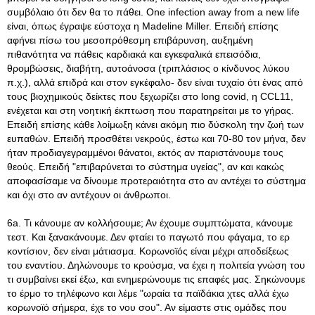
συμβόλαιο ότι δεν θα το πάθει. One infection away from a new life
είναι, όπως έγραψε εύστοχα η Madeline Miller. Επειδή επίσης
αφήνει πίσω του μεσοπρόθεσμη επιβάρυνση, αυξημένη
πιθανότητα να πάθεις καρδιακά και εγκεφαλικά επεισόδια,
θρομβώσεις, διαβήτη, αυτοάνοσα (τριπλάσιος ο κίνδυνος λύκου
π.χ.), αλλά επιδρά και στον εγκέφαλο- δεν είναι τυχαίο ότι ένας από
τους βιοχημικούς δείκτες που ξεχωρίζει στο long covid, η CCL11,
ενέχεται και στη νοητική έκπτωση που παρατηρείται με το γήρας.
Επειδή επίσης κάθε λοίμωξη κάνει ακόμη πιο δύσκολη την ζωή των
ευπαθών. Επειδή προσθέτει νεκρούς, έστω και 70-80 τον μήνα, δεν
ήταν προδιαγεγραμμένοι θάνατοι, εκτός αν παριστάνουμε τους
θεούς. Επειδή "επιβαρύνεται το σύστημα υγείας", αν και κακώς
αποφασίσαμε να δίνουμε προτεραιότητα στο αν αντέχει το σύστημα
και όχι στο αν αντέχουν οι άνθρωποι.
6a. Τι κάνουμε αν κολλήσουμε; Αν έχουμε συμπτώματα, κάνουμε
τεστ. Και ξανακάνουμε. Δεν φταίει το παγωτό που φάγαμα, το ερ
κοντίσιον, δεν είναι μάτιασμα. Κορωνοϊός είναι μέχρι αποδείξεως
του εναντίου. Δηλώνουμε το κρούσμα, να έχει η πολιτεία γνώση του
τι συμβαίνει εκεί έξω, και ενημερώνουμε τις επαφές μας. Σηκώνουμε
το έρμο το τηλέφωνο και λέμε "ωραία τα παϊδάκια χτες αλλά έχω
κορωνοϊό σήμερα, έχε το νου σου". Αν είμαστε στις ομάδες που