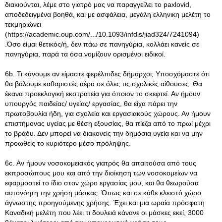
διακιούνται, λέμε στο γιατρό μας να παραγγείλει το paxlovid,
αποδεδειγμένα βοηθά, και με ασφάλεια, μεγάλη ελληνικη μελέτη το
τεκμηριώνει
(https://academic.oup.com/.../10.1093/infdis/jiad324/7241094)
.Όσο είμαι θετικός/ή, δεν πάω σε πανηγύρια, κολλάει κανείς σε
πανηγύρια, παρά τα όσα νομίζουν ορισμένοι ειδικοί.
6b. Τι κάνουμε αν είμαστε φερέλπιδες δήμαρχοι; Υποσχόμαστε ότι
θα βάλουμε καθαριστές αέρα σε όλες τις σχολικές αίθουσες. Θα
έκανα προεκλογική εκστρατεία για όποιον το σκεφτεί. Αν ήμουν
υπουργός παιδείας/ υγείας/ εργασίας, θα είχα πάρει την
πρωτοβουλία ήδη, για σχολεία και εργασιακούς χώρους. Αν ήμουν
επιστήμονας υγείας με θέση εξουσίας, θα πίεζα από το πρωί μέχρι
το βράδυ. Δεν μπορεί να διακονείς την δημόσια υγεία και να μην
προωθείς το κυριότερο μέσο πρόληψης.
6c. Αν ήμουν νοσοκομειακός γιατρός θα απαιτούσα από τους
εκπροσώπους μου και από την διοίκηση των νοσοκομείων να
εφαρμοστεί το ίδιο στον χώρο εργασίας μου, και θα θεωρούσα
αυτονόητη την χρήση μάσκας. Όπως και σε κάθε κλειστό χώρο
άγνωστης προηγούμενης χρήσης. Έχει και μια ωραία πρόσφατη
Καναδική μελέτη που λέει τι δουλειά κάνανε οι μάσκες εκεί, 3000