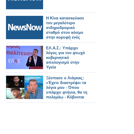
Η Κίνα κατασκεύασε
τον μεγαλύτερο
σιδηροδρομικό
σταθμό στον κόσμο
στην κορυφή ενός
βουνού σε μόλις 38
μήνες!
ΕΛ.Α.Σ.: Υπάρχει
λόγος για τον φτωχό
κυβερνητικό
απολογισμό στην
Υγεία
Ξέσπασε ο Λιάγκας:
«Έχετε διαστρέψει τα
λόγια μου - Όπου
υπάρχει φτήνια, θα τη
πολεμάω - Κόβονται
εκπομπές και δεν
αντικαθίστανται