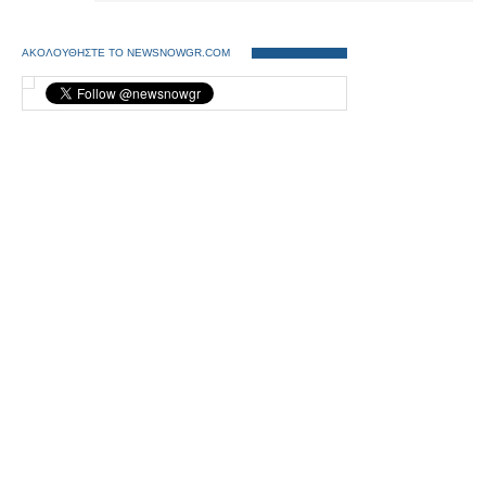
ΑΚΟΛΟΥΘΗΣΤΕ ΤΟ NEWSNOWGR.COM