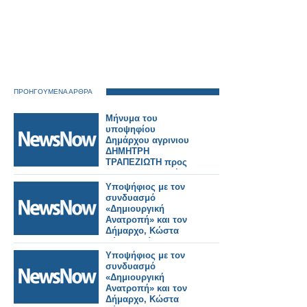
ΠΡΟΗΓΟΥΜΕΝΑ ΑΡΘΡΑ
Μήνυμα του
υποψηφίου
Δημάρχου αγρινιου
ΔΗΜΗΤΡΗ
ΤΡΑΠΕΖΙΩΤΗ προς
την εκπαιδευτική
κοινότητα για την
Υποψήφιος με τον
έναρξη της σχολικής
συνδυασμό
χρονιάς
«Δημιουργική
Ανατροπή» και τον
Δήμαρχο, Κώστα
Λύρο θα είναι στις
επερχόμενες
Υποψήφιος με τον
δημοτικές εκλογές ο
συνδυασμό
Νίκος Τσακανίκας
«Δημιουργική
από το Ευηνοχώρι.
Ανατροπή» και τον
Δήμαρχο, Κώστα