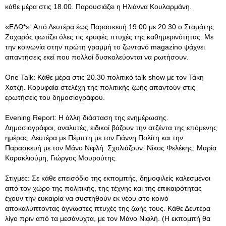
κάθε μέρα στις 18.00. Παρουσιάζει η Ηλιάννα Κουλαρμάνη.
«ΕΔΩ*»: Από Δευτέρα έως Παρασκευή 19.00 με 20.30 ο Σταμάτης
Ζαχαρός φωτίζει όλες τις κρυφές πτυχές της καθημερινότητας. Με
την κοινωνία στην πρώτη γραμμή το ζωντανό magazinο ψάχνει
απαντήσεις εκεί που πολλοί δυσκολεύονται να ρωτήσουν.
One Talk: Κάθε μέρα στις 20.30 πολιτικό talk show με τον Τάκη
Χατζή. Κορυφαία στελέχη της πολιτικής ζωής απαντούν στις
ερωτήσεις του δημοσιογράφου.
Evening Report: Η άλλη διάσταση της ενημέρωσης.
Δημοσιογράφοι, αναλυτές, ειδικοί βάζουν την ατζέντα της επόμενης
ημέρας. Δευτέρα με Πέμπτη με τον Γιάννη Πολίτη και την
Παρασκευή με τον Μάνο Νιφλή. Σχολιάζουν: Νίκος Φελέκης, Μαρία
Καρακλιούμη, Γιώργος Μουρούτης.
Στιγμές: Σε κάθε επεισόδιο της εκπομπής, δημοφιλείς καλεσμένοι
από τον χώρο της πολιτικής, της τέχνης και της επικαιρότητας
έχουν την ευκαιρία να συστηθούν εκ νέου στο κοινό
αποκαλύπτοντας άγνωστες πτυχές της ζωής τους. Κάθε Δευτέρα
λίγο πριν από τα μεσάνυχτα, με τον Μάνο Νιφλή. (Η εκπομπή θα