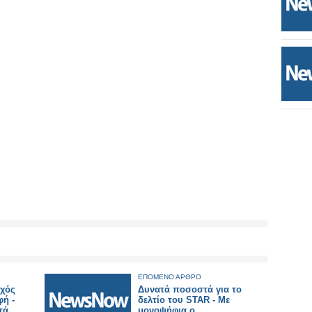
ΕΠΟΜΕΝΟ ΑΡΘΡΟ
οχός
Δυνατά ποσοστά για το
φή -
δελτίο του STAR - Με
τά
μονοψήφια ο