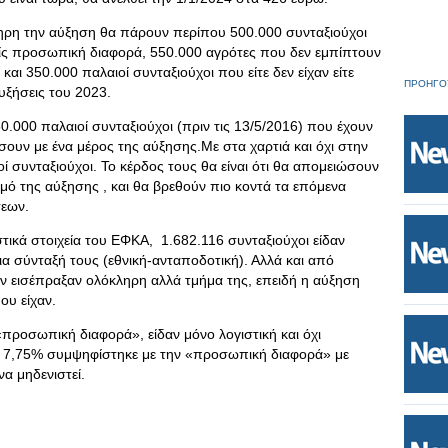
ληρη την αύξηση θα πάρουν περίπου 500.000 συνταξιούχοι
ίς προσωπική διαφορά, 550.000 αγρότες που δεν εμπίπτουν
αι 350.000 παλαιοί συνταξιούχοι που είτε δεν είχαν είτε
ΠΡΟΗΓΟ
υξήσεις του 2023.
000 παλαιοί συνταξιούχοι (πριν τις 13/5/2016) που έχουν
ουν με ένα μέρος της αύξησης.Με στα χαρτιά και όχι στην
 συνταξιούχοι. Το κέρδος τους θα είναι ότι θα απομειώσουν
ό της αύξησης , και θα βρεθούν πιο κοντά τα επόμενα
σεων.
τικά στοιχεία του ΕΦΚΑ, 1.682.116 συνταξιούχοι είδαν
 σύνταξή τους (εθνική-ανταποδοτική). Αλλά και από
ν εισέπραξαν ολόκληρη αλλά τμήμα της, επειδή η αύξηση
υ είχαν.
προσωπική διαφορά», είδαν μόνο λογιστική και όχι
ά 7,75% συμψηφίστηκε με την «προσωπική διαφορά» με
 να μηδενιστεί.