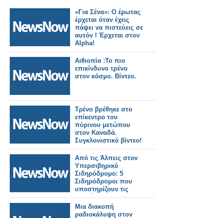
«Για Σένα»: Ο έρωτας
έρχεται όταν έχεις
πάψει να πιστεύεις σε
αυτόν ! Έρχεται στον
Alpha!
Αιθιοπία :Το πιο
επικίνδυνο τρένο
στον κόσμο. Βίντεο.
Τρένο βρέθηκε στο
επίκεντρο του
πύρινου μετώπου
στον Καναδά.
Συγκλονιστικό βίντεο!
Από τις Άλπεις στον
Υπερσιβηρικό
Σιδηρόδρομο: 5
Σιδηρόδρομοι που
υποστηρίζουν τις
παγκόσμιες
εμπορευματικές
Μια διακοπή
μεταφορές.
ραδιοκάλυψη στον