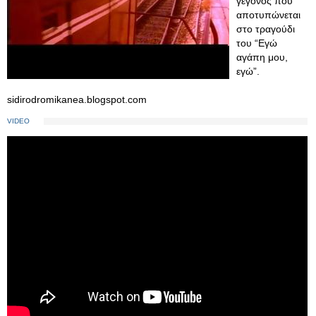
γεγονός που
αποτυπώνεται
στο τραγούδι
του “Εγώ
αγάπη μου,
εγώ”.
sidirodromikanea.blogspot.com
VIDEO