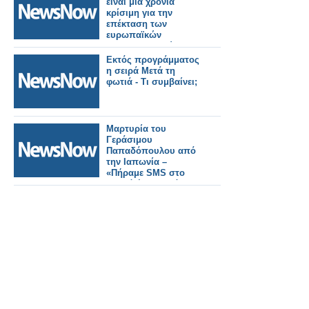
είναι μια χρονιά
κρίσιμη για την
επέκταση των
ευρωπαϊκών
σιδηροδρομικών
ταξιδιών
Εκτός προγράμματος
η σειρά Μετά τη
φωτιά - Τι συμβαίνει;
Μαρτυρία του
Γεράσιμου
Παπαδόπουλου από
την Ιαπωνία –
«Πήραμε SMS στο
κινητό ένα λεπτό πριν
τον σεισμό - Τα τρένα-
σφαίρες σταμάτησαν
αυτόματα"