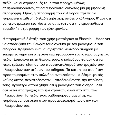
πεδίο, και οι στροφορμές τους που προηγουμένως
αλληλοαναιρούνταν, τώρα αθροίζονται δίνοντας μια μη μηδενική
στροφορμή. Όμως η στροφορμή του κυλίνδρου πρέπει να
παραμένει σταθερή, δηλαδή μηδενική, οπότε ο κύλινδρος θ’ αρχίσει
να περιστρέφεται έτσι ώστε να αντισταθμίσει την εμφανισθείσα
«ομαδική» στροφορμή των ηλεκτρονίων.
Η πειραματική διάταξη που χρησιμοποίησαν οι Einstein – Haas για
να αποδείξουν την θεωρία τους σχετικά με τον μαγνητισμό του
σιδήρου. Κρέμασαν έναν αμαγνήτιστο κύλινδρο σιδήρου με
εύκαμπτο νήμα και στη συνέχεια εφάρμοσαν ένα ισχυρό μαγνητικό
πεδίο. Σύμφωνα με τη θεωρία τους, ο κύλινδρος θα αρχίσει να
περιστρέφεται εξαιτίας του προσανατολισμού των τροχιών των
ηλεκτρονίων των ατόμων του σιδήρου. Τα κάτοπτρα που ήταν
προσαρμοσμένα στον κύλινδρο ανακλούσαν μια δέσμη φωτός
καθώς αυτός περιστρέφονταν – αποδεικνύοντας την υπόθεσή
τους. Αργότερα αποδείχθηκε ότι η μαγνήτιση του σιδήρου δεν
οφείλεται στις τροχιές των ηλεκτρονίων, αλλά στο σπιν των
ηλεκτρονίων. Το πεδίο ενός ραβδόμορφου μαγνήτη, για
παράδειγμα, οφείλεται στον προσανατολισμό των σπιν των
ηλεκτρονίων του.