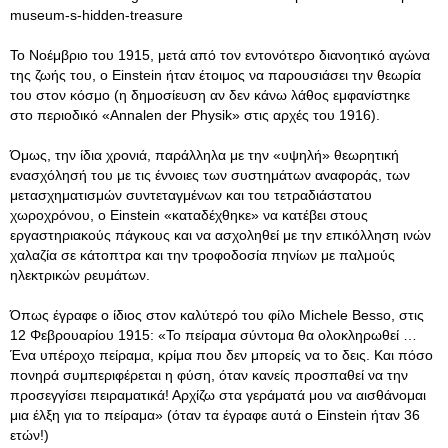
museum-s-hidden-treasure
Το Νοέμβριο του 1915, μετά από τον εντονότερο διανοητικό αγώνα
της ζωής του, ο Einstein ήταν έτοιμος να παρουσιάσει την θεωρία
του στον κόσμο (η δημοσίευση αν δεν κάνω λάθος εμφανίστηκε
στο περιοδικό «Annalen der Physik» στις αρχές του 1916).
Όμως, την ίδια χρονιά, παράλληλα με την «υψηλή» θεωρητική
ενασχόλησή του με τις έννοιες των συστημάτων αναφοράς, των
μετασχηματισμών συντεταγμένων και του τετραδιάστατου
χωροχρόνου, ο Einstein «καταδέχθηκε» να κατέβει στους
εργαστηριακούς πάγκους και να ασχοληθεί με την επικόλληση ινών
χαλαζία σε κάτοπτρα και την τροφοδοσία πηνίων με παλμούς
ηλεκτρικών ρευμάτων.
Όπως έγραφε ο ίδιος στον καλύτερό του φίλο Michele Besso, στις
12 Φεβρουαρίου 1915: «Το πείραμα σύντομα θα ολοκληρωθεί …
Ένα υπέροχο πείραμα, κρίμα που δεν μπορείς να το δεις. Και πόσο
πονηρά συμπεριφέρεται η φύση, όταν κανείς προσπαθεί να την
προσεγγίσει πειραματικά! Αρχίζω στα γεράματά μου να αισθάνομαι
μια έλξη για το πείραμα» (όταν τα έγραφε αυτά ο Einstein ήταν 36
ετών!)