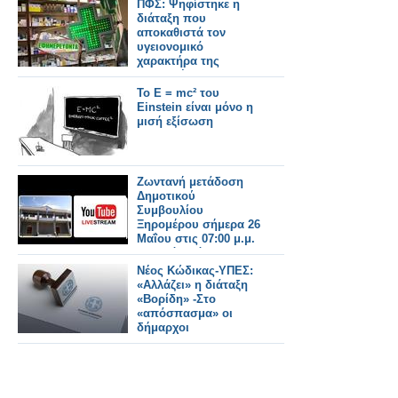
ΠΦΣ: Ψηφίστηκε η
διάταξη που
αποκαθιστά τον
υγειονομικό
χαρακτήρα της
διανυκτέρευσης των
φαρμακείων
Το E = mc² του
οριοθετώντας με
Einstein είναι μόνο η
σαφήνεια τις
μισή εξίσωση
υποχρεώσεις τους
κατά τη διάρκειά της
Ζωντανή μετάδοση
Δημοτικού
Συμβουλίου
Ξηρομέρου σήμερα 26
Μαΐου στις 07:00 μ.μ.
Τεχνικό Πρόγραμμα
και δημοτικά τέλη
Νέος Κώδικας-ΥΠΕΣ:
στην ημερήσια
«Αλλάζει» η διάταξη
διάταξη.
«Βορίδη» -Στο
«απόσπασμα» οι
δήμαρχοι