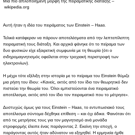
Μια πιο απλοποιημένη μορφή της πειραματικής διάταξης –
wikipedia.org
Αυτή ήταν η ιδέα του πειράματος των Einstein – Haas.
Τελικά κατάφεραν να πάρουν αποτελέσματα από την λεπτεπίλεπτη
πειραματική τους διάταξη. Και αρχικά φάνηκε ότι το πείραμα των
δυο φυσικών είχε εξαιρετική συμφωνία με τη θεωρία (ότι ο
σιδηρομαγνητισμός οφείλεται στην τροχιακή περιστροφή των
ηλεκτρονίων).
Η μέχρι τότε εξέλιξη στην ιστορία με το πείραμα του Einstein θύμιζε
μια ρήση του ίδιου: «Κανείς, εκτός από τον ίδιο τον θεωρητικό δεν
πιστεύει την θεωρία του. Όλοι εμπιστεύονται ένα πειραματικό
αποτέλεσμα, εκτός από τον ίδιο τον πειραματικό που το μέτρησε».
Δυστυχώς όμως για τους Einstein – Haas, το εντυπωσιακό τους
αποτέλεσμα σύντομα δέχθηκε επίθεση – και όχι άδικα. Φαινόταν ότι
από τις μετρήσεις τους για τον μαγνητισμό ανά μονάδα
στροφορμής έλειπε ένας παράγοντας 2. Εκείνη την εποχή, o
παράγοντας αυτός ήταν αδύνατον να εξηγηθεί. Η ερμηνεία ήρθε