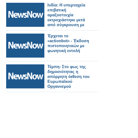
Ινδία: Η υπερταχεία
επιβατική
αμαξοστοιχία
εκτροχιάστηκε μετά
από σύγκρουση με
τρένο εμπορευμάτων
κοντά στο Ajmer
Έρχεται το
«actionbot» - Έκδοση
πιστοποιητικών με
φωνητική εντολή
Τέμπη: Στο φως της
δημοσιότητας η
απόρρητη έκθεση του
Ευρωπαϊκού
Οργανισμού
Σιδηροδρόμων