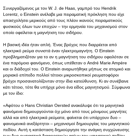
Συνεργαζόμενος με τον W. J. de Haas, γαμπρό του Hendrik
Lorentz, ο Einstein ανέλαβε μια πειραματική πρόκληση που είχε
απασχολήσει μερικούς από τους πλέον ικανούς πειραματικούς
φυσικούς όλων των εποχών – την ερμηνεία του μηχανισμού στον
οποίο οφείλεται η μαγνήτιση του σιδήρου.
Η βασική ιδέα ήταν απλή. Ένας βρόχος που διαρρέεται από
ηλεκτρικό ρεύμα συνιστά έναν ηλεκτρομαγνήτη. Ο Einstein
προβληματιζόταν για το αν η μαγνήτιση του σιδήρου οφειλόταν σε
ένα παρόμοιο φαινόμενο, όπως υπέθεταν ο André Marie Ampère
και οι διάδοχοί του. Ο Einstein αναρωτήθηκε μήπως σε ατομικό και
μοριακό επίπεδο πολλοί τέτοιοι μικροσκοπικοί ρευματοφόροι
βρόχοι προσανατολίζονταν στην ίδια κατεύθυνση. Κι αν συνέβαινε
κάτι τέτοιο, τότε θα υπήρχε μόνο ένα είδος μαγνητισμού. Σύμφωνα
με τον ίδιο:
«Αφότου ο Hans Christian Oersted ανακάλυψε ότι τα μαγνητικά
φαινόμενα δημιουργούνται όχι μόνο από τους μόνιμους μαγνήτες
αλλά και από ηλεκτρικά ρεύματα, φαίνεται ότι υπάρχουν δυο –
φαινομενικά ανεξάρτητοι – μηχανισμοί δημιουργίας του μαγνητικού
πεδίου. Αυτή η κατάσταση δημιούργησε την ανάγκη συγχώνευσης
των δυο ουσιαστικά διαφορετικών αιτίων του μαγνητικού πεδίου.