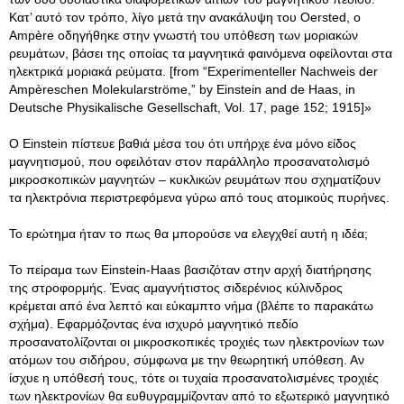
Κατ’ αυτό τον τρόπο, λίγο μετά την ανακάλυψη του Oersted, ο
Ampère οδηγήθηκε στην γνωστή του υπόθεση των μοριακών
ρευμάτων, βάσει της οποίας τα μαγνητικά φαινόμενα οφείλονται στα
ηλεκτρικά μοριακά ρεύματα. [from “Experimenteller Nachweis der
Ampèreschen Molekularströme,” by Einstein and de Haas, in
Deutsche Physikalische Gesellschaft, Vol. 17, page 152; 1915]»
Ο Einstein πίστευε βαθιά μέσα του ότι υπήρχε ένα μόνο είδος
μαγνητισμού, που οφειλόταν στον παράλληλο προσανατολισμό
μικροσκοπικών μαγνητών – κυκλικών ρευμάτων που σχηματίζουν
τα ηλεκτρόνια περιστρεφόμενα γύρω από τους ατομικούς πυρήνες.
Το ερώτημα ήταν το πως θα μπορούσε να ελεγχθεί αυτή η ιδέα;
Το πείραμα των Einstein-Haas βασιζόταν στην αρχή διατήρησης
της στροφορμής. Ένας αμαγνήτιστος σιδερένιος κύλινδρος
κρέμεται από ένα λεπτό και εύκαμπτο νήμα (βλέπε το παρακάτω
σχήμα). Εφαρμόζοντας ένα ισχυρό μαγνητικό πεδίο
προσανατολίζονται οι μικροσκοπικές τροχιές των ηλεκτρονίων των
ατόμων του σιδήρου, σύμφωνα με την θεωρητική υπόθεση. Αν
ίσχυε η υπόθεσή τους, τότε οι τυχαία προσανατολισμένες τροχιές
των ηλεκτρονίων θα ευθυγραμμίζονταν από το εξωτερικό μαγνητικό