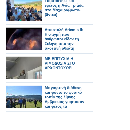
Γιορτάστηκε και
εφέτος η Αγία Τριάδα
στο Μαχαιρά(φωτο-
βίντεο)
Αποστολή Artemis II:
Η στιγμή που
άνθρωποι είδαν τη
Σελήνη από την
σκοτεινή αθεάτη
πλευρά – Βίντεο και
φωτό
ΜΕ ΕΠΙΤΥΧΙΑ Η
ΑΙΜΟΔΟΣΙΑ ΣΤΟ
ΑΡΧΟΝΤΟΧΩΡΙ
Με γιορτινή διάθεση
και φόντο το φυσικό
τοπίο της λίμνης
Αμβρακίας γιορτασαν
και φέτος τα
Κούλουμα στο Ριβιο