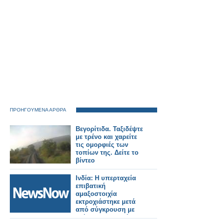
ΠΡΟΗΓΟΥΜΕΝΑ ΑΡΘΡΑ
Βεγορίτιδα. Ταξιδέψτε
με τρένο και χαρείτε
τις ομορφιές των
τοπίων της. Δείτε το
βίντεο
Ινδία: Η υπερταχεία
επιβατική
αμαξοστοιχία
εκτροχιάστηκε μετά
από σύγκρουση με
τρένο εμπορευμάτων