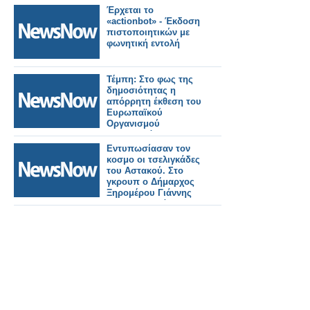
κοντά στο Ajmer
Έρχεται το
«actionbot» - Έκδοση
πιστοποιητικών με
φωνητική εντολή
Τέμπη: Στο φως της
δημοσιότητας η
απόρρητη έκθεση του
Ευρωπαϊκού
Οργανισμού
Σιδηροδρόμων
Εντυπωσίασαν τον
κοσμο οι τσελιγκάδες
του Αστακού. Στο
γκρουπ ο Δήμαρχος
Ξηρομέρου Γιάννης
Τριανταφυλλάκης και
ο πρόεδρος Δ.Σ
Κώστας Μπαμπούρης