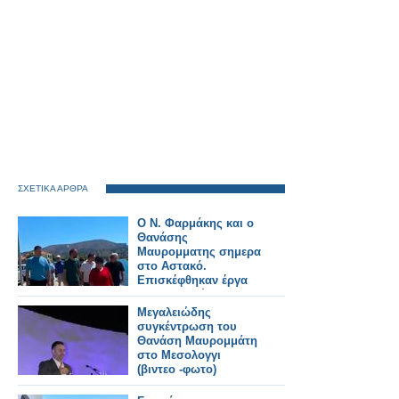
ΣΧΕΤΙΚΑ ΑΡΘΡΑ
Ο Ν. Φαρμάκης και ο
Θανάσης
Μαυρομματης σημερα
στο Αστακό.
Επισκέφθηκαν έργα
που εκτελούνται στην
περιοχή και
Μεγαλειώδης
συναντήθηκαν με
συγκέντρωση του
φορείς και πολίτες
Θανάση Μαυρομμάτη
(φωτο-βιντεο)
στο Μεσολογγι
(βιντεο -φωτο)