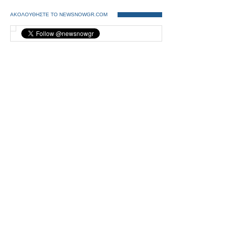
ΑΚΟΛΟΥΘΗΣΤΕ ΤΟ NEWSNOWGR.COM