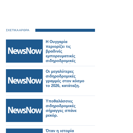
ΣΧΕΤΙΚΑ ΑΡΘΡΑ
Η Ουγγαρία
περιορίζει τις
βραδινές
εμπορευματικές
σιδηροδρομικές
μεταφορές λόγω
καύσωνα.
Οι μεγαλύτερες
σιδηροδρομικές
γραμμές στον κόσμο
το 2026, κατάταξη.
Υποθαλάσσιες
σιδηροδρομικές
σήραγγες σπάνε
ρεκόρ.
Όταν η ιστορία