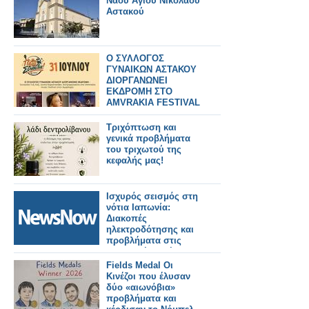
Ναού Αγίου Νικολάου
Αστακού
Ο ΣΥΛΛΟΓΟΣ
ΓΥΝΑΙΚΩΝ ΑΣΤΑΚΟΥ
ΔΙΟΡΓΑΝΩΝΕΙ
ΕΚΔΡΟΜΗ ΣΤΟ
AMVRAKIA FESTIVAL
ΣΤΙΣ 31/7/2026 ΣΤΗ
ΣΥΝΑΥΛΙΑ
Τριχόπτωση και
ΧΑΤΖΗΦΡΑΓΚΕΤΑ
γενικά προβλήματα
ΚΑΡΑΠΑΤΑΚΗ ΠΥΞ
του τριχωτού της
ΛΑΞ
κεφαλής μας!
Ισχυρός σεισμός στη
νότια Ιαπωνία:
Διακοπές
ηλεκτροδότησης και
προβλήματα στις
μεταφορές. Τρένο
εκτροχιάστηκε.
Fields Medal Οι
Κινέζοι που έλυσαν
δύο «αιωνόβια»
προβλήματα και