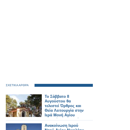
ΣΧΕΤΙΚΑ ΑΡΘΡΑ
Το Σάββατο 8
Αυγούστου θα
τελεστεί Όρθρος και
Θεία Λειτουργία στην
Ιερά Μονή Αγίου
Γεωργίου Αστακού
στις 07:00 το πρωί.
Ανακοίνωση Ιερού