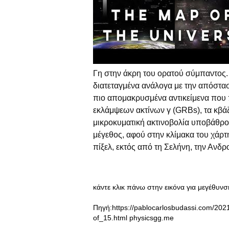
Γη στην άκρη του ορατού σύμπαντος.
διατεταγμένα ανάλογα με την απόστασ
πιο απομακρυσμένα αντικείμενα πο
εκλάμψεων ακτίνων γ (GRBs), τα κβάζ
μικροκυματική ακτινοβολία υποβάθρο
μέγεθος, αφού στην κλίμακα του χάρτ
πίξελ, εκτός από τη Σελήνη, την Ανδρο
κάντε κλικ πάνω στην εικόνα για μεγέθυνση
Πηγή:https://pablocarlosbudassi.com/2021/
of_15.html physicsgg.me