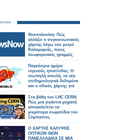
 ΑΡΘΡΑ
Θεσσαλονίκη: Πώς
αλλάζει ο συγκοινωνιακός
χάρτης λόγω του μετρό
Καλαμαριάς, ποιες
λεωφορειακές γραμμές
καταργούνται, ποιες νέες
θα λειτουργήσουν, ποιες
Παγκόσμια ημέρα
αλλάζουν.
ιογενούς ηπατίτιδας: Η
σιωπηλή απειλή, τα νέα
επιδημιολογικά δεδομένα
και ο οδικός χάρτης για
την εξάλειψη της νόσου
Στα βάθη του LHC CERN:
Πώς μια γιγάντια μηχανή
αποκαλύπτει τα
μικρότερα σωματίδια του
Σύμπαντος
Ο ΧΑΡΤΗΣ ΚΑΛΥΨΗΣ
ΟΠΤΙΚΩΝ ΙΝΩΝ
ΠΑΝΕΛΛΑΔΙΚΑ ΣΕ ΜΙΑ