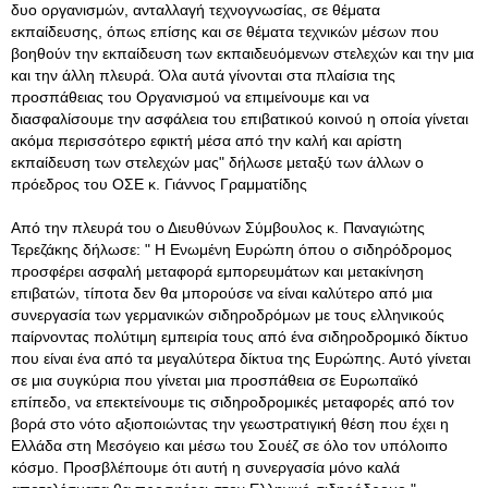
δυο οργανισμών, ανταλλαγή τεχνογνωσίας, σε θέματα
εκπαίδευσης, όπως επίσης και σε θέματα τεχνικών μέσων που
βοηθούν την εκπαίδευση των εκπαιδευόμενων στελεχών και την μια
και την άλλη πλευρά. Όλα αυτά γίνονται στα πλαίσια της
προσπάθειας του Οργανισμού να επιμείνουμε και να
διασφαλίσουμε την ασφάλεια του επιβατικού κοινού η οποία γίνεται
ακόμα περισσότερο εφικτή μέσα από την καλή και αρίστη
εκπαίδευση των στελεχών μας" δήλωσε μεταξύ των άλλων ο
πρόεδρος του ΟΣΕ κ. Γιάννος Γραμματίδης
Από την πλευρά του ο Διευθύνων Σύμβουλος κ. Παναγιώτης
Τερεζάκης δήλωσε: " Η Ενωμένη Ευρώπη όπου ο σιδηρόδρομος
προσφέρει ασφαλή μεταφορά εμπορευμάτων και μετακίνηση
επιβατών, τίποτα δεν θα μπορούσε να είναι καλύτερο από μια
συνεργασία των γερμανικών σιδηροδρόμων με τους ελληνικούς
παίρνοντας πολύτιμη εμπειρία τους από ένα σιδηροδρομικό δίκτυο
που είναι ένα από τα μεγαλύτερα δίκτυα της Ευρώπης. Αυτό γίνεται
σε μια συγκύρια που γίνεται μια προσπάθεια σε Ευρωπαϊκό
επίπεδο, να επεκτείνουμε τις σιδηροδρομικές μεταφορές από τον
βορά στο νότο αξιοποιώντας την γεωστρατιγική θέση που έχει η
Ελλάδα στη Μεσόγειο και μέσω του Σουέζ σε όλο τον υπόλοιπο
κόσμο. Προσβλέπουμε ότι αυτή η συνεργασία μόνο καλά