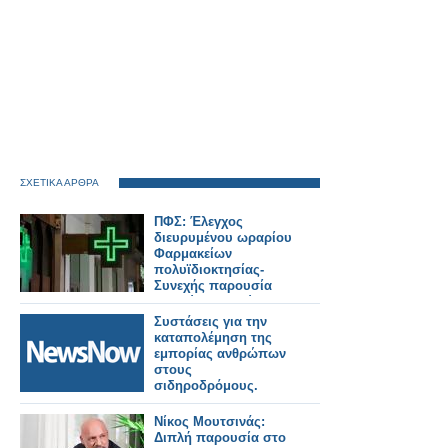
ΣΧΕΤΙΚΑ ΑΡΘΡΑ
ΠΦΣ: Έλεγχος
διευρυμένου ωραρίου
Φαρμακείων
πολυϊδιοκτησίας-
Συνεχής παρουσία
αδειούχου Φ/ού στο
ωράριο!
Συστάσεις για την
καταπολέμηση της
εμπορίας ανθρώπων
στους
σιδηροδρόμους.
Νίκος Μουτσινάς:
Διπλή παρουσία στο