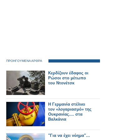
ΠΡΟΗΓΟΥΜΕΝΑ ΑΡΘΡΑ
Κερδίζουν έδαφος οι
Ρώσοι στο μέτωπο
του Ντονέτσκ
H Γερμανία στέλνει
τον «λογαριασμό» της
Ουκρανίας.... στα
Βαλκάνια
"Για να έχει νόημα"…