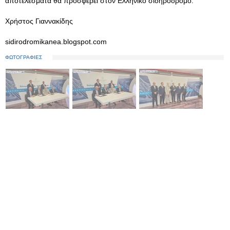
αποτελέσματα θα προσφέρει στον Ελληνικό σιδηρόδρομο."
Χρήστος Γιαννακίδης
sidirodromikanea.blogspot.com
ΦΩΤΟΓΡΑΦΙΕΣ