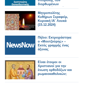
υποβολής των
διορθωμένων
διδακτικών πακέτων
(κατόπιν αιτήματος
Μητροπολίτης
και της ΠΕΘ)
Κυθήρων Σεραφείμ,
Κυριακή ΙA΄ Λουκά
(15.12.2024)
Πήλιο: Εκτροχιάστηκε
ο «Μουτζούρης» –
Εκτός γραμμής ένας
άξονας
Είναι έτοιμοι οι
Χριστιανοί για την
ένωση ορθοδόξων και
ρωμαιοκαθολικών;