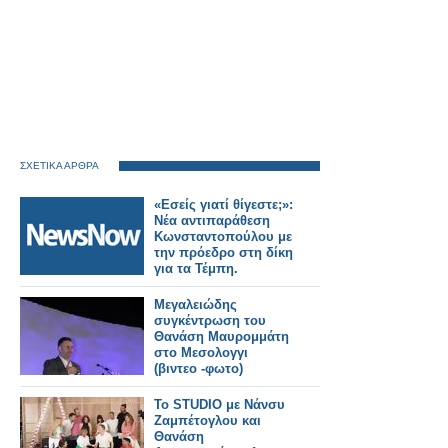
ΣΧΕΤΙΚΑ ΑΡΘΡΑ
«Εσείς γιατί θίγεστε;»:
Νέα αντιπαράθεση
Κωνσταντοπούλου με
την πρόεδρο στη δίκη
για τα Τέμπη.
Μεγαλειώδης
συγκέντρωση του
Θανάση Μαυρομμάτη
στο Μεσολογγι
(βιντεο -φωτο)
Το STUDIO με Νάνσυ
Ζαμπέτογλου και
Θανάση