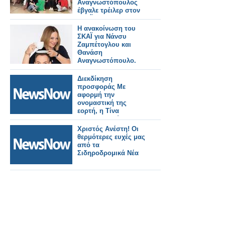
Αναγνωστόπουλος
έβγαλε τρέιλερ στον
ΣΚΑΪ
Η ανακοίνωση του
ΣΚΑΪ για Νάνσυ
Ζαμπέτογλου και
Θανάση
Αναγνωστόπουλο.
Διεκδίκηση
προσφοράς Με
αφορμή την
ονομαστική της
εορτή, η Τίνα
Μεσσαροπούλου
συνομίλησε ζωντανά
Χριστός Ανέστη! Οι
με την Σταματίνα
θερμότερες ευχές μας
Τσιμτσιλή και την
από τα
τηλεοπτική της παρέα
Σιδηροδρομικά Νέα
το πρωινό της
Πέμπτης στο Happy
Day του Alpha. Κι
αυτό, μιας και
αμέσως μετά τις ευχές
στους συνεργάτες
που βρίσκονταν
μπροστά και πίσω
από τις κά