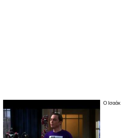
Ο Ισαάκ