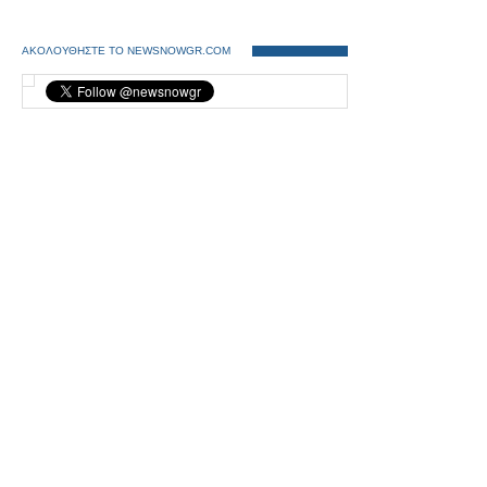
ΑΚΟΛΟΥΘΗΣΤΕ ΤΟ NEWSNOWGR.COM