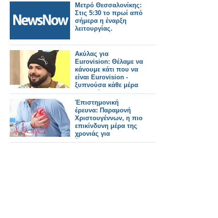
την ύπαρξη ζωής
Μετρό Θεσσαλονίκης:
στον Αρη
Στις 5:30 το πρωί από
σήμερα η έναρξη
λειτουργίας.
Ακύλας για
Eurovision: Θέλαμε να
κάνουμε κάτι που να
είναι Eurovision -
ξυπνούσα κάθε μέρα
το πρωί στον
καθρέφτη μου και το
Έπιστημονική
χόρευα
έρευνα: Παραμονή
Χριστουγέννων, η πιο
επικίνδυνη μέρα της
χρονιάς για
έμφραγμα!