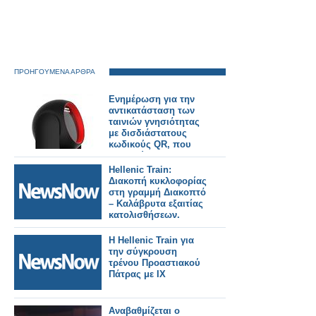
ΠΡΟΗΓΟΥΜΕΝΑ ΑΡΘΡΑ
Ενημέρωση για την
αντικατάσταση των
ταινιών γνησιότητας
με δισδιάστατους
κωδικούς QR, που
απαιτούν την
προμήθεια ή
Hellenic Train:
προσαρμογή των
Διακοπή κυκλοφορίας
barcode readers
στη γραμμή Διακοπτό
– Καλάβρυτα εξαιτίας
κατολισθήσεων.
Η Hellenic Train για
την σύγκρουση
τρένου Προαστιακού
Πάτρας με ΙΧ
Αναβαθμίζεται ο