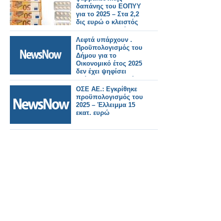
δαπάνης του ΕΟΠΥΥ
για το 2025 – Στα 2,2
δις ευρώ ο κλειστός
προϋπολογισμός
Λεφτά υπάρχουν .
Προϋπολογισμός του
Δήμου για το
Οικονομικό έτος 2025
δεν έχει ψηφίσει
ακόμη το Δημοτικό
Συμβούλιο!!!!!!Για
ΟΣΕ ΑΕ.: Εγκρίθηκε
διοργάνωση
προϋπολογισμός του
εκδηλώσεων για την
2025 – Έλλειμμα 15
Εθνική Εορτή της
εκατ. ευρώ
25ης Μαρτίου 2025 θα
πληρώσουμε 12.000
ευρώ