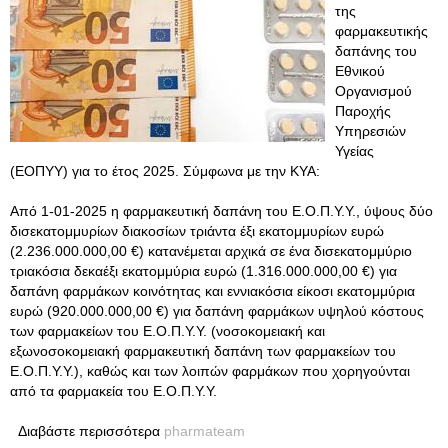
της
φαρμακευτικής
δαπάνης του
Εθνικού
Οργανισμού
Παροχής
Υπηρεσιών
Υγείας
(ΕΟΠΥΥ) για το έτος 2025. Σύμφωνα με την ΚΥΑ:
Από 1-01-2025 η φαρμακευτική δαπάνη του Ε.Ο.Π.Υ.Υ., ύψους δύο
δισεκατομμυρίων διακοσίων τριάντα έξι εκατομμυρίων ευρώ
(2.236.000.000,00 €) κατανέμεται αρχικά σε ένα δισεκατομμύριο
τριακόσια δεκαέξι εκατομμύρια ευρώ (1.316.000.000,00 €) για
δαπάνη φαρμάκων κοινότητας και εννιακόσια είκοσι εκατομμύρια
ευρώ (920.000.000,00 €) για δαπάνη φαρμάκων υψηλού κόστους
των φαρμακείων του Ε.Ο.Π.Υ.Υ. (νοσοκομειακή και
εξωνοσοκομειακή φαρμακευτική δαπάνη των φαρμακείων του
Ε.Ο.Π.Υ.Υ.), καθώς και των λοιπών φαρμάκων που χορηγούνται
από τα φαρμακεία του Ε.Ο.Π.Υ.Υ.
Διαβάστε περισσότερα
pharmateam