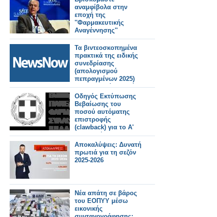
αναμφίβολα στην
εποχή της
''Φαρμακευτικής
Αναγέννησης''
Τα βιντεοσκοπημένα
πρακτικά της ειδικής
συνεδρίασης
(απολογισμού
πεπραγμένων 2025)
της Κυριακή 5 Ιουλίου
2026.
Οδηγός Εκτύπωσης
Βεβαίωσης του
ποσού αυτόματης
επιστροφής
(clawback) για το Α'
και Β' εξάμηνο 2025
Αποκαλύψεις: Δυνατή
πρωτιά για τη σεζόν
2025-2026
Νέα απάτη σε βάρος
του ΕΟΠΥΥ μέσω
εικονικής
συνταγογράφησης: