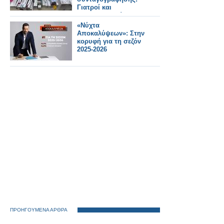
Γιατροί και
φαρμακοποιοί στο
κόλπο, άνω των
«Νύχτα
400.000 ευρώ η ζημιά
Αποκαλύψεων»: Στην
κορυφή για τη σεζόν
2025-2026
ΠΡΟΗΓΟΥΜΕΝΑ ΑΡΘΡΑ