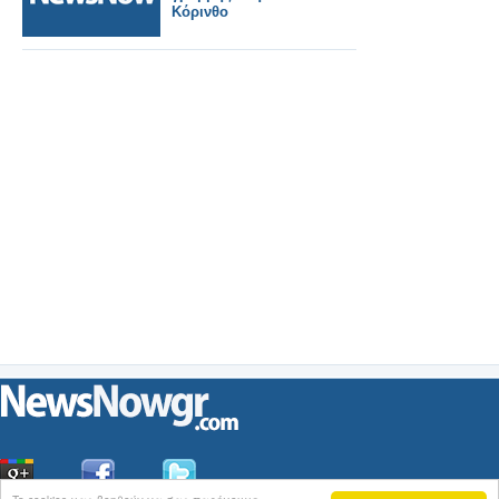
Κόρινθο