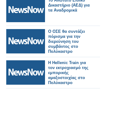
Το Ανώτατο Ειδικό
αναδείξουν.
Δικαστήριο (ΑΕΔ) για
τα Αναδρομικά
Ο ΟΣΕ θα συντάξει
πόρισμα για την
διερεύνηση του
συμβάντος στο
Πολύκαστρο
Η Hellenic Train για
τον εκτροχιασμό της
εμπορικής
αμαξοστοιχίας στο
Πολύκαστρο