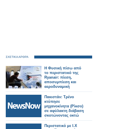
ΣΧΕΤΙΚΑ ΑΡΘΡΑ
Η Φυσική πίσω από
το περιστατικό της
Ryanair: πίεση,
αποσυμπίεση και
αεροδυναμική
Πακιστάν: Τρένο
κτύπησε
μηχανοκίνητα (Ρίκσο)
σε αφύλακτη διάβαση
σκοτώνοντας οκτώ
άτομα.
Περιστατικό με Ι.Χ