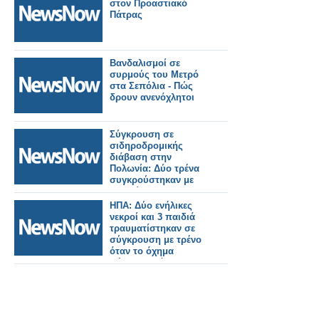
στον Προαστιακό
Πάτρας
Βανδαλισμοί σε
συρμούς του Μετρό
στα Σεπόλια - Πώς
δρουν ανενόχλητοι
Σύγκρουση σε
σιδηροδρομικής
διάβαση στην
Πολωνία: Δύο τρένα
συγκρούστηκαν με
αυτοκίνητο στο
Μπλόνιε
ΗΠΑ: Δύο ενήλικες
νεκροί και 3 παιδιά
τραυματίστηκαν σε
σύγκρουση με τρένο
όταν το όχημα
πέρασε από
σιδηροδρομική
διάβαση