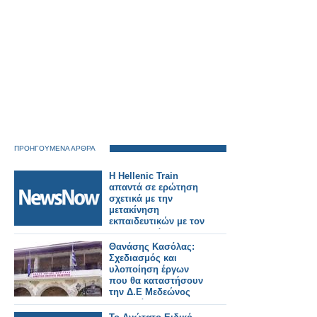
ΠΡΟΗΓΟΥΜΕΝΑ ΑΡΘΡΑ
Η Hellenic Train
απαντά σε ερώτηση
σχετικά με την
μετακίνηση
εκπαιδευτικών με τον
Προαστιακό στη
Κορινθία
Θανάσης Κασόλας:
Σχεδιασμός και
υλοποίηση έργων
που θα καταστήσουν
την Δ.Ε Μεδεώνος
προσβάσιμη σε
όλους και θα την