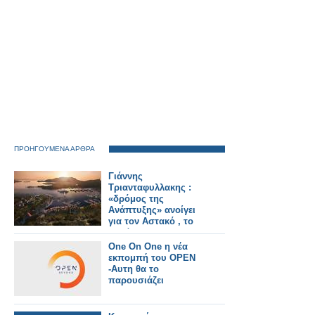
ΠΡΟΗΓΟΥΜΕΝΑ ΑΡΘΡΑ
Γιάννης
Τριανταφυλλακης :
«δρόμος της
Ανάπτυξης» ανοίγει
για τον Αστακό , το
Ξηρόμερο , την
Αιτωλοακαρνανία ,
One On One η νέα
την Δυτική Ελλάδα .
εκπομπή του OPEN
-Αυτη θα το
παρουσιάζει