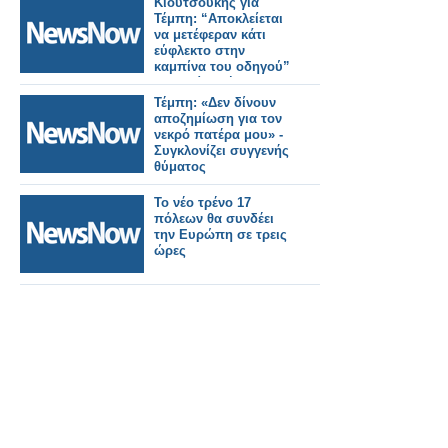
Κιουτσούκης για
Τέμπη: “Αποκλείεται
να μετέφεραν κάτι
εύφλεκτο στην
καμπίνα του οδηγού”
– Η εκτίμησή του για
την έκρηξη
Τέμπη: «Δεν δίνουν
αποζημίωση για τον
νεκρό πατέρα μου» -
Συγκλονίζει συγγενής
θύματος
Το νέο τρένο 17
πόλεων θα συνδέει
την Ευρώπη σε τρεις
ώρες