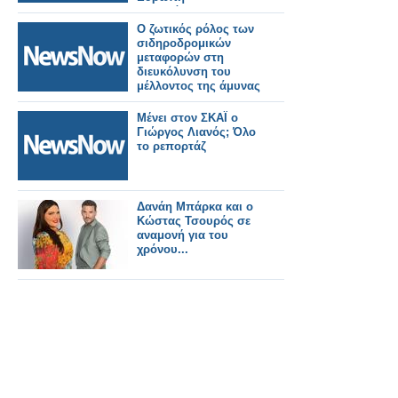
παρακάμπτοντας τη
Ρωσία
Ο ζωτικός ρόλος των
σιδηροδρομικών
μεταφορών στη
διευκόλυνση του
μέλλοντος της άμυνας
της ΕΕ
Μένει στον ΣΚΑΪ ο
Γιώργος Λιανός; Όλο
το ρεπορτάζ
Δανάη Μπάρκα και ο
Κώστας Τσουρός σε
αναμονή για του
χρόνου...