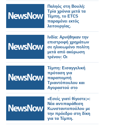
Παληός στη Βουλή:
Τρία χρόνια μετά τα
Τέμπη, το ETCS
παραμένει εκτός
λειτουργίας.
Ινδία: Αρνήθηκαν την
επιστροφή χρημάτων
σε ηλικιωμένο πολίτη
μετά από ακύρωση
τρένου: Οι
σιδηρόδρομοι
διατάχθηκαν να
Τέμπη: Εισαγγελική
καταβάλουν
πρόταση για
αποζημίωση 25.000
παραπομπή
Ρουπίες.
Τριαντόπουλου και
Αγοραστού στο
Ειδικό Δικαστήριο.
«Εσείς γιατί θίγεστε;»:
Νέα αντιπαράθεση
Κωνσταντοπούλου με
την πρόεδρο στη δίκη
για τα Τέμπη.