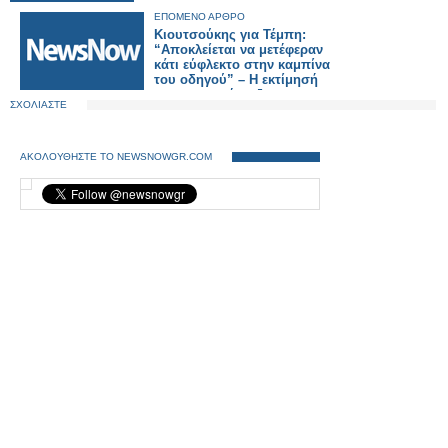
ΕΠΟΜΕΝΟ ΑΡΘΡΟ
Κιουτσούκης για Τέμπη:
“Αποκλείεται να μετέφεραν
κάτι εύφλεκτο στην καμπίνα
του οδηγού” – Η εκτίμησή
του για την έκρηξη
ΣΧΟΛΙΑΣΤΕ
ΑΚΟΛΟΥΘΗΣΤΕ ΤΟ NEWSNOWGR.COM