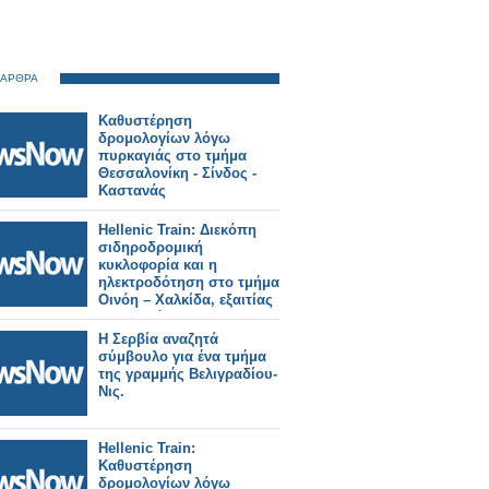
 ΑΡΘΡΑ
Καθυστέρηση
δρομολογίων λόγω
πυρκαγιάς στο τμήμα
Θεσσαλονίκη - Σίνδος -
Καστανάς
Hellenic Train: Διεκόπη
σιδηροδρομική
κυκλοφορία και η
ηλεκτροδότηση στο τμήμα
Οινόη – Χαλκίδα, εξαιτίας
πυρκαγιάς.
Η Σερβία αναζητά
σύμβουλο για ένα τμήμα
της γραμμής Βελιγραδίου-
Νις.
Hellenic Train:
Καθυστέρηση
δρομολογίων λόγω