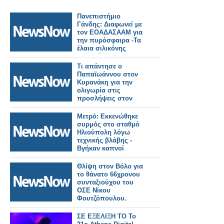
Πανεπιστήμιο
Γάνδης: Διαφωνεί με
τον ΕΟΑΔΑΣΑΑΜ για
την πυρόσφαιρα -Τα
έλαια σιλικόνης
μπορούν να
αναφλεγούν
Τι απάντησε ο
Παπαϊωάννου στον
Κυρανάκη για την
ολιγωρία στις
προσλήψεις στον
ΟΣΕ
Μετρό: Εκκενώθηκε
συρμός στο σταθμό
Ηλιούπολη λόγω
τεχνικής βλάβης -
Βγήκαν καπνοί
Θλίψη στον Βόλο για
το θάνατο 66χρονου
συνταξιούχου του
ΟΣΕ Νίκου
Φουτζόπουλου.
ΣΕ ΕΞΕΛΙΞΗ ΤΟ Το