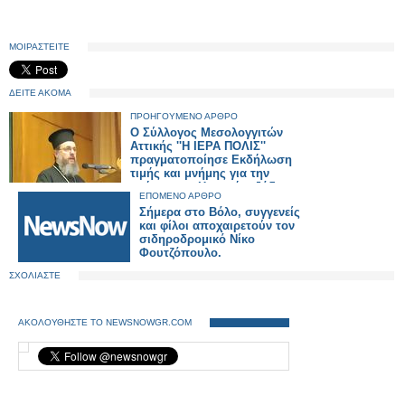
ΜΟΙΡΑΣΤΕΙΤΕ
ΔΕΙΤΕ ΑΚΟΜΑ
ΠΡΟΗΓΟΥΜΕΝΟ ΑΡΘΡΟ
Ο Σύλλογος Μεσολογγιτών
Αττικής ''Η ΙΕΡΑ ΠΟΛΙΣ''
πραγματοποίησε Εκδήλωση
τιμής και μνήμης για την
επέτειο της Ηρωικής εξόδου
ΕΠΟΜΕΝΟ ΑΡΘΡΟ
των ΄΄Ελευθέρων
Σήμερα στο Βόλο, συγγενείς
Πολιορκημένων'' (φωτο
και φίλοι αποχαιρετούν τον
-βίντεο)
σιδηροδρομικό Νίκο
Φουτζόπουλο.
ΣΧΟΛΙΑΣΤΕ
ΑΚΟΛΟΥΘΗΣΤΕ ΤΟ NEWSNOWGR.COM