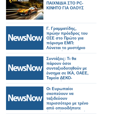
ΠΑΙΧΝΙΔΙΑ ΣΤΟ PC-
ΚΙΝΗΤΟ ΓΙΑ ΟΛΟΥΣ
Γ. Γραμματίδης,
πρώην πρόεδρος του
ΟΣΕ στο Πρώτο για
πόρισμα ΕΜΠ:
Λύνεται το μυστήριο
οριστικώς και δεν
δικαιώνονται οι
Συντάξεις: Τι θα
σειρήνες
πάρουν όσοι
συνταξιοδοτηθούν με
ένσημα σε ΙΚΑ, ΟΑΕΕ,
Ταμεία ΔΕΚΟ-
τραπεζών, ΕΤΑΑ
[πίνακες]
Οι Ευρωπαίοι
σκοπεύουν να
ταξιδεύουν
περισσότερο με τρένο
από οποιοδήποτε
άλλο μέσο μεταφοράς
τα επόμενα πέντε
χρόνια