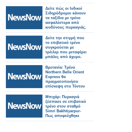
Δείτε πώς οι Ινδικοί
Σιδηρόδρομοι κάνουν
τα ταξίδια με τρένο
ασφαλέστερα από
κινδύνους πυρκαγιάς.
Δείτε την στιγμή που
το επιβατικό τρένο
συγκρούεται με
τρέιλερ που μεταφέρει
μπάλες από άχυρο.
Βρετανία: Τρένο
Northern Belle Orient
Express θα
πραγματοποιήσει
επίσκεψη στο Τόντον
της Κορνουάλης.
Μπιχάρ: Πυρκαγιά
ξέσπασε σε επιβατικό
τρένο στον σταθμό
Simri Bakhtiyarpur-
Πως αποφεύχθηκε
τραγωδία.