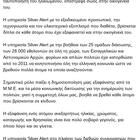
ταυτοποίηση του ηλικιωμένου, επέστρεψε σώος στην οικογένειά
του.
Η υπηρεσία Silver Alert με το εξειδικευμένο προσωπικό, την
τεχνογνωσία και τον υλικοτεχνικό εξοπλισμό που διαθέτει, βρίσκεται
δίπλα σε κάθε άτομο που έχει εξαφανιστεί και στην οικογένειά του.
Η υπηρεσία Silver Alert με την βοήθεια των 25 ομάδων διάσωσης,
των 28.000 εθελοντών σε όλη τη χώρα, των Εισαγγελικών και
Αστυνομικών Αρχών, φορέων και απλών πολιτών έχει κατορθώσει
από το 2011 να κινητοποιήσει όλη την ελληνική κοινωνία ώστε να
βρεθούν πολλά άτομα τα οποία αναζητούνται.
Σημαντικό ρόλο παίζει η δημοσιοποίηση μιας εξαφάνισης από τα
Μ.Μ.Ε. και τα μέσα κοινωνικής δικτύωσης για την ενημέρωση των
πολιτών, γιατί η συμμετοχή όλων μας, βοηθά να βρεθεί κάθε άτομο
που βρίσκονται σε κίνδυνο.
Η εξαφάνιση ενός ατόμου ανεξαρτήτως ηλικίας, χρώματος,
καταγωγής και θρησκείας είναι ένα πολύ σοβαρό γεγονός, για
όποιο λόγο και αν γίνεται.
Η υπηρεσία Silver Alert στο πλαίσιο των διεθνών συνεργασιών που