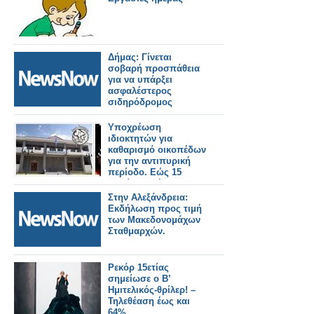
Δήμας: Γίνεται
σοβαρή προσπάθεια
για να υπάρξει
ασφαλέστερος
σιδηρόδρομος
Υποχρέωση
ιδιοκτητών για
καθαρισμό οικοπέδων
για την αντιπυρική
περίοδο. Εώς 15
Ιουνίου η νέα
προθεσμία.
Στην Αλεξάνδρεια:
Εκδήλωση προς τιμή
των Μακεδονομάχων
Σταθμαρχών.
Ρεκόρ 15ετίας
σημείωσε ο Β’
Ημιτελικός-θρίλερ! –
Τηλεθέαση έως και
64%