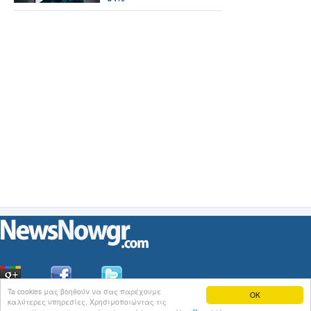
Ta cookies μας βοηθούν να σας παρέχουμε
OK
καλύτερες υπηρεσίες. Χρησιμοποιώντας τις
Οι
Ειδήσεις
του NewsNowgr.com στο
iNews