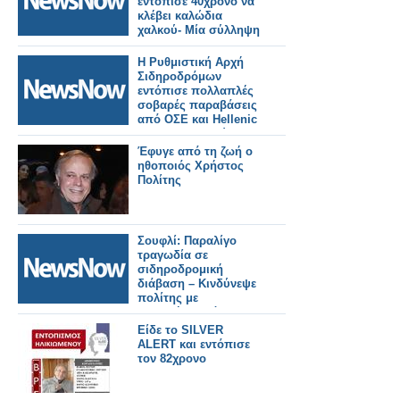
εντόπισε 40χρονο να
κλέβει καλώδια
χαλκού- Μία σύλληψη
Η Ρυθμιστική Αρχή
Σιδηροδρόμων
εντόπισε πολλαπλές
σοβαρές παραβάσεις
από ΟΣΕ και Hellenic
Train στο δυστύχημα
των Τεμπών.
Έφυγε από τη ζωή ο
ηθοποιός Χρήστος
Πολίτης
Σουφλί: Παραλίγο
τραγωδία σε
σιδηροδρομική
διάβαση – Κινδύνεψε
πολίτης με
προβλήματα όρασης
Είδε το SILVER
ALERT και εντόπισε
τον 82χρονο