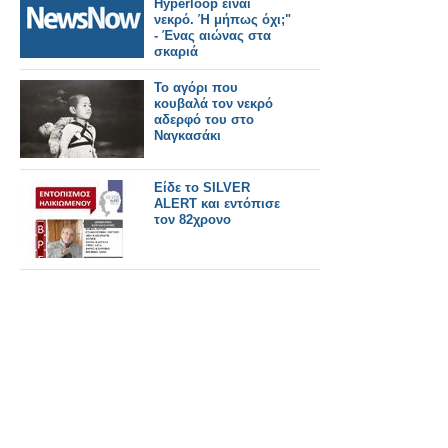
Hyperloop είναι
νεκρό. Ή μήπως όχι;"
- Ένας αιώνας στα
σκαριά
Το αγόρι που
κουβαλά τον νεκρό
αδερφό του στο
Ναγκασάκι
Είδε το SILVER
ALERT και εντόπισε
τον 82χρονο