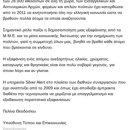
των 28.000 εθελοντών σε όλη τη χώρα, των Εισαγγελικών και
Αστυνομικών Αρχών, φορέων και απλών πολιτών έχει κατορθώσει
από το 2011 να κινητοποιήσει όλη την ελληνική κοινωνία ώστε να
βρεθούν πολλά άτομα τα οποία αναζητούνται.
Σημαντικό ρόλο παίζει η δημοσιοποίηση μιας εξαφάνισης από τα
Μ.Μ.Ε. και τα μέσα κοινωνικής δικτύωσης για την ενημέρωση των
πολιτών, γιατί η συμμετοχή όλων μας, βοηθά να βρεθεί κάθε άτομο
που βρίσκονται σε κίνδυνο.
Η εξαφάνιση ενός ατόμου ανεξαρτήτως ηλικίας, χρώματος,
καταγωγής και θρησκείας είναι ένα πολύ σοβαρό γεγονός, για
όποιο λόγο και αν γίνεται.
Η υπηρεσία Silver Alert στο πλαίσιο των διεθνών συνεργασιών που
έχει αναπτύξει από το 2009 και όπως έχει αποδείξει έμπρακτα
διαθέτει την τεχνογνωσία να χειρίζεται με επαγγελματισμό και
εξειδίκευση περιστατικά εξαφανίσεων.
Πελίνα Θεοδοσίου
Υπεύθυνη Τύπου και Επικοινωνίας
themaygeias