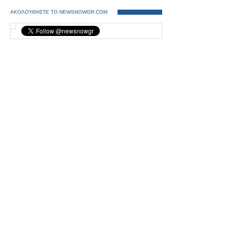
ΑΚΟΛΟΥΘΗΣΤΕ ΤΟ NEWSNOWGR.COM