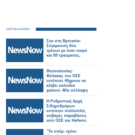
ΣΧΕΤΙΚΑ ΑΡΘΡΑ
Σοκ στη Βρετανία:
Σύγκρουση δύο
τρένων με έναν νεκρό
και 89 τραυματίες.
Θεσσαλονίκη:
Φύλακας του ΟΣΕ
εντόπισε 40χρονο να
κλέβει καλώδια
χαλκού- Μία σύλληψη
Η Ρυθμιστική Αρχή
Σιδηροδρόμων
εντόπισε πολλαπλές
σοβαρές παραβάσεις
από ΟΣΕ και Hellenic
Train στο δυστύχημα
των Τεμπών.
"Το υπέρ- τρένο