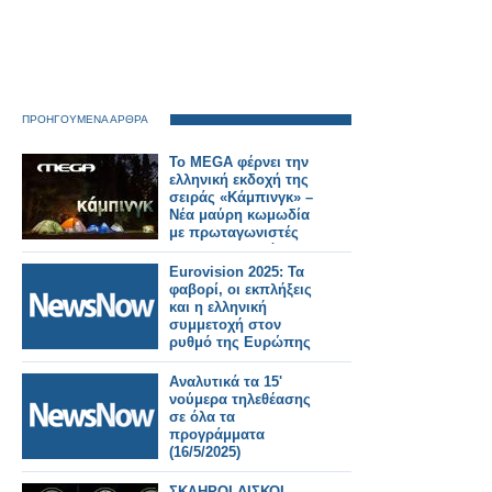
ΠΡΟΗΓΟΥΜΕΝΑ ΑΡΘΡΑ
Το MEGA φέρνει την
ελληνική εκδοχή της
σειράς «Κάμπινγκ» –
Νέα μαύρη κωμωδία
με πρωταγωνιστές
τους Χρυσοστόμου,
Παπασπηλιόπουλο
Eurovision 2025: Τα
και Σταυροπούλου
φαβορί, οι εκπλήξεις
και η ελληνική
συμμετοχή στον
ρυθμό της Ευρώπης
Αναλυτικά τα 15'
νούμερα τηλεθέασης
σε όλα τα
προγράμματα
(16/5/2025)
ΣΚΛΗΡΟΙ ΔΙΣΚΟΙ