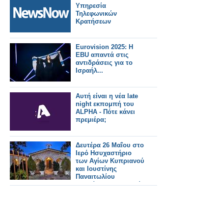
Υπηρεσία
Τηλεφωνικών
Κρατήσεων
Eurovision 2025: Η
EBU απαντά στις
αντιδράσεις για το
Ισραήλ...
Αυτή είναι η νέα late
night εκπομπή του
ALPHA - Πότε κάνει
πρεμιέρα;
Δευτέρα 26 Μαΐου στο
Ιερό Ησυχαστήριο
των Αγίων Κυπριανού
και Ιουστίνης
Παναιτωλίου
Αγρινίου, θα τελεστεί
βραδινή θεία
λειτουργία