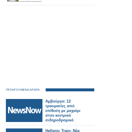
ΠΡΟΗΓΟΥΜΕΝΑ ΑΡΘΡΑ
Αμβούργο: 12
τραυματίες από
επίθεση με μαχαίρι
στον κεντρικό
σιδηροδρομικό
σταθμό – Συνελήφθη
μία γυναίκα
Hellenic Train: Νέα