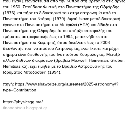
που είχαν μεταναστεύσει από την Κύπρο στη Βρετανία στις αρχές
του 1950. Σπούδασε Φυσική στο Πανεπιστήμιο της Οξφόρδης
(1976) και πήρε το διδακτορικό του στην αστρονομία από το
Πανεπιστήμιο του Ντάραμ (1979)
. Αφού έκανε μεταδιδακτορική
έρευνα στο Πανεπιστήμιο του Μπέρκλεϊ (ΗΠΑ) και δίδαξε στο
Πανεπιστήμιο της Οξφόρδης όπου υπήρξε επικεφαλής του
τμήματος αστροφυσικής έως το 1994, μετακινήθηκε στο
Πανεπιστήμιο του Κέιμπριτζ, όπου διετέλεσε έως το 2008
διευθυντής του Ινστιτούτου Αστρονομίας, ενώ έκτοτε και μέχρι
σήμερα είναι διευθυντής του Ινστιτούτου Κοσμολογίας. Μεταξύ
άλλων διεθνών διακρίσεων (βραβεία Maxwell, Heineman, Gruber,
Nemitsas κά), έχει τιμηθεί με το Βραβείο Αστροφυσικής του
Ιδρύματος Μποδοσάκη (1994).
πηγή: https://www.shawprize.org/laureates/2025-astronomy/?
type=Contribution
https://physicsgg.me/
tinanantsou.blogspot.gr