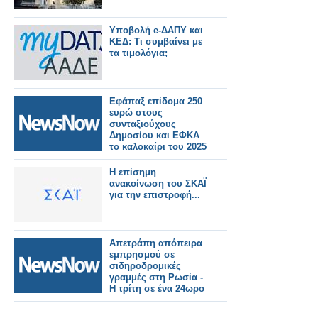
Υποβολή e-ΔΑΠΥ και
ΚΕΔ: Τι συμβαίνει με
τα τιμολόγια;
Εφάπαξ επίδομα 250
ευρώ στους
συνταξιούχους
Δημοσίου και ΕΦΚΑ
το καλοκαίρι του 2025
Η επίσημη
ανακοίνωση του ΣΚΑΪ
για την επιστροφή...
Απετράπη απόπειρα
εμπρησμού σε
σιδηροδρομικές
γραμμές στη Ρωσία -
Η τρίτη σε ένα 24ωρο