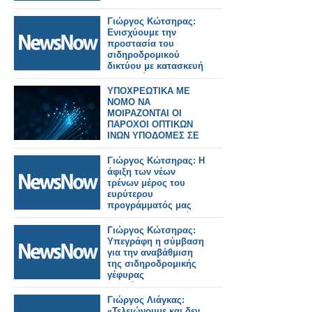
Γιώργος Κώτσηρας:
Ενισχύουμε την
προστασία του
σιδηροδρομικού
δικτύου με κατασκευή
ενισχυμένης
περίφραξης σε
ΥΠΟΧΡΕΩΤΙΚΑ ΜΕ
Θριάσιο, Θήβα και
ΝΟΜΟ ΝΑ
Ζευγολατιό.
ΜΟΙΡΑΖΟΝΤΑΙ ΟΙ
ΠΑΡΟΧΟΙ ΟΠΤΙΚΩΝ
ΙΝΩΝ ΥΠΟΔΟΜΕΣ ΣΕ
ΠΟΛΥΚΑΤΟΙΚΙΕΣ
Γιώργος Κώτσηρας: Η
άφιξη των νέων
τρένων μέρος του
ευρύτερου
προγράμματός μας
για εκσυγχρονισμό
των σιδηροδρομικών
Γιώργος Κώτσηρας:
μεταφορών.
Υπεγράφη η σύμβαση
για την αναβάθμιση
της σιδηροδρομικής
γέφυρας
Πουλόπουλου στα
Πετράλωνα.
Γιώργος Λιάγκας:
«Τελειώνουμε και δεν