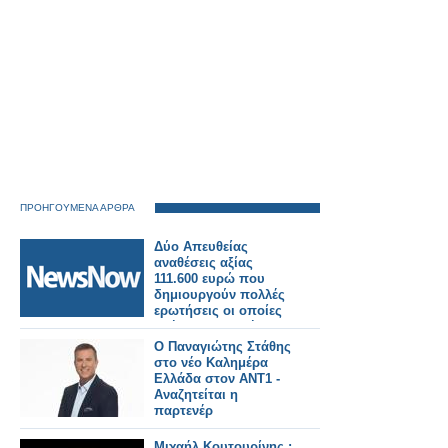
ΠΡΟΗΓΟΥΜΕΝΑ ΑΡΘΡΑ
Δύο Απευθείας
αναθέσεις αξίας
111.600 ευρώ που
δημιουργούν πολλές
ερωτήσεις οι οποίες
χρήζουν απαντήσεων.
Υπάρχει διαφορά
Ο Παναγιώτης Στάθης
απόψεων Δημάρχου
στο νέο Καλημέρα
και Προϊσταμένης
Ελλάδα στον ΑΝΤ1 -
Τεχνικής Υπηρεσίας;
Αναζητείται η
Πως δικαιολογούνται
παρτενέρ
τα δύο εντέλλεσθε; Να
ενημερωθεί το
Μιχαήλ Κουτουρίνης :