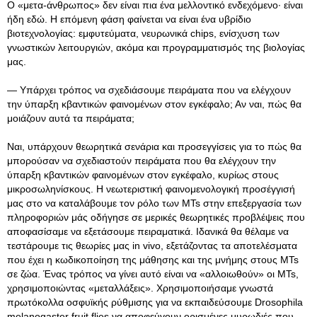
Ο «μετα-άνθρωπος» δεν είναι πια ένα μελλοντικό ενδεχόμενο· είναι
ήδη εδώ. Η επόμενη φάση φαίνεται να είναι ένα υβρίδιο
βιοτεχνολογίας: εμφυτεύματα, νευρωνικά chips, ενίσχυση των
γνωστικών λειτουργιών, ακόμα και προγραμματισμός της βιολογίας
μας.
— Υπάρχει τρόπος να σχεδιάσουμε πειράματα που να ελέγχουν
την ύπαρξη κβαντικών φαινομένων στον εγκέφαλο; Αν ναι, πώς θα
μοιάζουν αυτά τα πειράματα;
Ναι, υπάρχουν θεωρητικά σενάρια και προσεγγίσεις για το πώς θα
μπορούσαν να σχεδιαστούν πειράματα που θα ελέγχουν την
ύπαρξη κβαντικών φαινομένων στον εγκέφαλο, κυρίως στους
μικροσωληνίσκους. Η νεωτεριστική φαινομενολογική προσέγγισή
μας στο να καταλάβουμε τον ρόλο των MTs στην επεξεργασία των
πληροφοριών μάς οδήγησε σε μερικές θεωρητικές προβλέψεις που
αποφασίσαμε να εξετάσουμε πειραματικά. Ιδανικά θα θέλαμε να
τεστάρουμε τις θεωρίες μας in vivo, εξετάζοντας τα αποτελέσματα
που έχει η κωδικοποίηση της μάθησης και της μνήμης στους MTs
σε ζώα. Ένας τρόπος να γίνει αυτό είναι να «αλλοιωθούν» οι MTs,
χρησιμοποιώντας «μεταλλάξεις». Χρησιμοποιήσαμε γνωστά
πρωτόκολλα οσφυϊκής ρύθμισης για να εκπαιδεύσουμε Drosophila
melanogaster fruit flies να αποφεύγουν ορισμένες μυρωδιές που