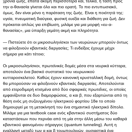
χρόνια ζωής, έπειτα ακόμη περισσότερα και, τελικά, η τάση προς
την α-θανασία γίνεται όλο και πιο ορατή. Το πιο εντυπωσιακό,
όμως, δεν είναι μόνο η παράταση της ζωής. Είναι η ποιότητά της:
υγεία, πνευματική διαύγεια, φυσική ευεξία και διάθεση για ζωή. Δεν
πρόκειται απλώς για επιβίωση, μιλάμε για μια μορφή «ευ-α-
θανασίας», μια ύπαρξη γεμάτη ακμή και πληρότητα.
— Πιστεύετε ότι οι μικροσωληνίσκοι των νευρώνων μπορούν όντως
να φιλοξενούν κβαντικές διεργασίες; Τι ενδείξεις έχουμε μέχρι
σήμερα για κάτι τέτοιο;
Οι μικροσωληνίσκοι, πρωτεϊνικές δομές μέσα στα νευρικά κύτταρα,
αποτελούν ένα βασικό συστατικό του νευρωνικού
κυτταροσκελετού. Καθώς έχουν κανονική κρυσταλλική δομή, όντως
θα μπορούσαν να φιλοξενούν κβαντικές διεργασίες. Αποτελούνται
από ετεροδιμερή κτισμένα από δύο σφαιρικές πρωτεΐνες, οι οποίες
εμφανίζονται σε δυο διαμορφώσεις, α και β, που εξαρτώνται από τη
θέση ενός μη συζευγμένου ηλεκτρικού φορτίου 18e το οποίο
δημιουργεί με τη μετακίνησή του ένα σημαντικό ηλεκτρικό δίπολο.
Μιλάμε για μια textbook case ενός κβαντικού συστήματος δύο
καταστάσεων που περνάει από τη μία στην άλλη μέσω του καθαρά
κβαντικού φαινομένου σήραγγος (quantum tunneling). Αυτή η
εναλλαγή μεταξύ των α και β τουμπουλινών, ουσιαστικά ένα