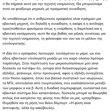
τι θα σήμαινε αυτό για την τεχνητή νοημοσύνη; Θα μπορούσαμε
ποτέ να φτιάξουμε μηχανές με πραγματική συνείδηση;
Αν υποθέσουμε ότι ο ανθρώπινος εγκέφαλος είναι πράγματι μια
κβαντική μηχανή, ότι δηλαδή η συνείδηση, η σκέψη ή η αντίληψη
προϋποθέτουν φαινόμενα όπως η υπέρθεση, η διεμπλοκή και η
κβαντική κατάρρευση, αυτό θα είχε βαθιές και ριζικές συνέπειες για
την τεχνητή νοημοσύνη, τη φιλοσοφία του νου και το μέλλον της
υπολογιστικής.
Η ιδέα ότι ο εγκέφαλος λειτουργεί, τουλάχιστον εν μέρει, ως ένα
είδος κβαντικού υπολογιστή μοιάζει με τον καιρό ολοένα λιγότερο
παράτολμη. Στην περίπτωση των μικροσωληνίσκων μού είναι
δύσκολο να πιστέψω ότι, ύστερα από δισεκατομμύρια χρόνια
εξέλιξης, φτάνουμε, έστω προσωρινά, αφού η εξέλιξη συνεχίζεται,
στον Homo sapiens, όπου ένα βασικό συστατικό των νευρώνων,
τα MTs, αποτελείται από τουμπουλίνες που εναλλάσσονται μεταξύ
των μορφών α και β. Αυτή η δυαδική συμπεριφορά, ουσιαστικά ένα
κβαντικό σύστημα δύο καταστάσεων, δύσκολα μπορεί να θεωρηθεί
απλώς ένα καπρίτσιο της φύσης που θέλει να μας «μπερδέψει».
Θυμηθείτε και τη ρήση του θείου Άλμπερτ: «Η φύση είναι
λεπτοφυής, αλλά όχι κακόβουλη».