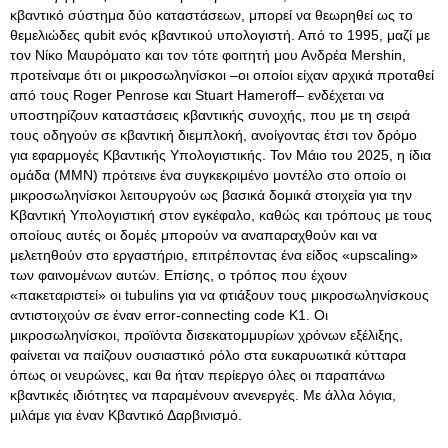
κβαντικό σύστημα δύο καταστάσεων, μπορεί να θεωρηθεί ως το
θεμελιώδες qubit ενός κβαντικού υπολογιστή. Από το 1995, μαζί με
τον Νίκο Μαυρόματο και τον τότε φοιτητή μου Ανδρέα Mershin,
προτείναμε ότι οι μικροσωληνίσκοι –οι οποίοι είχαν αρχικά προταθεί
από τους Roger Penrose και Stuart Hameroff– ενδέχεται να
υποστηρίζουν καταστάσεις κβαντικής συνοχής, που με τη σειρά
τους οδηγούν σε κβαντική διεμπλοκή, ανοίγοντας έτσι τον δρόμο
για εφαρμογές Κβαντικής Υπολογιστικής. Τον Μάιο του 2025, η ίδια
ομάδα (ΜΜΝ) πρότεινε ένα συγκεκριμένο μοντέλο στο οποίο οι
μικροσωληνίσκοι λειτουργούν ως βασικά δομικά στοιχεία για την
Κβαντική Υπολογιστική στον εγκέφαλο, καθώς και τρόπους με τους
οποίους αυτές οι δομές μπορούν να αναπαραχθούν και να
μελετηθούν στο εργαστήριο, επιτρέποντας ένα είδος «upscaling»
των φαινομένων αυτών. Επίσης, ο τρόπος που έχουν
«πακεταριστεί» οι tubulins για να φτιάξουν τους μικροσωληνίσκους
αντιστοιχούν σε έναν error-connecting code K1. Οι
μικροσωληνίσκοι, προϊόντα δισεκατομμυρίων χρόνων εξέλιξης,
φαίνεται να παίζουν ουσιαστικό ρόλο στα ευκαρυωτικά κύτταρα
όπως οι νευρώνες, και θα ήταν περίεργο όλες οι παραπάνω
κβαντικές ιδιότητες να παραμένουν ανενεργές. Με άλλα λόγια,
μιλάμε για έναν Κβαντικό Δαρβινισμό.