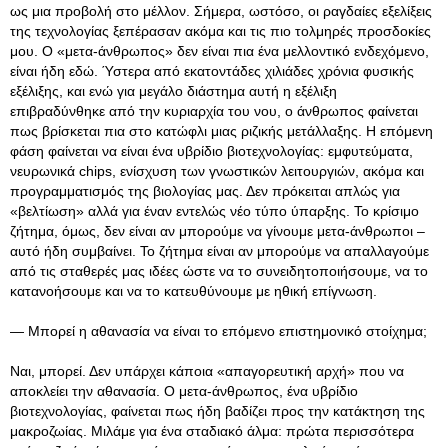
ως μια προβολή στο μέλλον. Σήμερα, ωστόσο, οι ραγδαίες εξελίξεις
της τεχνολογίας ξεπέρασαν ακόμα και τις πιο τολμηρές προσδοκίες
μου. Ο «μετα-άνθρωπος» δεν είναι πια ένα μελλοντικό ενδεχόμενο,
είναι ήδη εδώ. Ύστερα από εκατοντάδες χιλιάδες χρόνια φυσικής
εξέλιξης, και ενώ για μεγάλο διάστημα αυτή η εξέλιξη
επιβραδύνθηκε από την κυριαρχία του νου, ο άνθρωπος φαίνεται
πως βρίσκεται πια στο κατώφλι μιας ριζικής μετάλλαξης. Η επόμενη
φάση φαίνεται να είναι ένα υβρίδιο βιοτεχνολογίας: εμφυτεύματα,
νευρωνικά chips, ενίσχυση των γνωστικών λειτουργιών, ακόμα και
προγραμματισμός της βιολογίας μας. Δεν πρόκειται απλώς για
«βελτίωση» αλλά για έναν εντελώς νέο τύπο ύπαρξης. Το κρίσιμο
ζήτημα, όμως, δεν είναι αν μπορούμε να γίνουμε μετα-άνθρωποι –
αυτό ήδη συμβαίνει. Το ζήτημα είναι αν μπορούμε να απαλλαγούμε
από τις σταθερές μας ιδέες ώστε να το συνειδητοποιήσουμε, να το
κατανοήσουμε και να το κατευθύνουμε με ηθική επίγνωση.
— Μπορεί η αθανασία να είναι το επόμενο επιστημονικό στοίχημα;
Ναι, μπορεί. Δεν υπάρχει κάποια «απαγορευτική αρχή» που να
αποκλείει την αθανασία. Ο μετα-άνθρωπος, ένα υβρίδιο
βιοτεχνολογίας, φαίνεται πως ήδη βαδίζει προς την κατάκτηση της
μακροζωίας. Μιλάμε για ένα σταδιακό άλμα: πρώτα περισσότερα