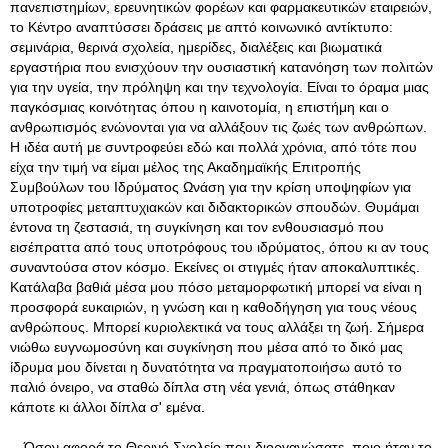
πανεπιστημίων, ερευνητικών φορέων και φαρμακευτικών εταιρειών,
το Κέντρο αναπτύσσει δράσεις με απτό κοινωνικό αντίκτυπο:
σεμινάρια, θερινά σχολεία, ημερίδες, διαλέξεις και βιωματικά
εργαστήρια που ενισχύουν την ουσιαστική κατανόηση των πολιτών
για την υγεία, την πρόληψη και την τεχνολογία. Είναι το όραμα μιας
παγκόσμιας κοινότητας όπου η καινοτομία, η επιστήμη και ο
ανθρωπισμός ενώνονται για να αλλάξουν τις ζωές των ανθρώπων.
Η ιδέα αυτή με συντροφεύει εδώ και πολλά χρόνια, από τότε που
είχα την τιμή να είμαι μέλος της Ακαδημαϊκής Επιτροπής
Συμβούλων του Ιδρύματος Ωνάση για την κρίση υποψηφίων για
υποτροφίες μεταπτυχιακών και διδακτορικών σπουδών. Θυμάμαι
έντονα τη ζεστασιά, τη συγκίνηση και τον ενθουσιασμό που
εισέπραττα από τους υποτρόφους του ιδρύματος, όπου κι αν τους
συναντούσα στον κόσμο. Εκείνες οι στιγμές ήταν αποκαλυπτικές.
Κατάλαβα βαθιά μέσα μου πόσο μεταμορφωτική μπορεί να είναι η
προσφορά ευκαιριών, η γνώση και η καθοδήγηση για τους νέους
ανθρώπους. Μπορεί κυριολεκτικά να τους αλλάξει τη ζωή. Σήμερα
νιώθω ευγνωμοσύνη και συγκίνηση που μέσα από το δικό μας
ίδρυμα μου δίνεται η δυνατότητα να πραγματοποιήσω αυτό το
παλιό όνειρο, να σταθώ δίπλα στη νέα γενιά, όπως στάθηκαν
κάποτε κι άλλοι δίπλα σ' εμένα.
—Όσον αφορά το Θερινό Σχολείο που διοργανώσατε, ποιο ήταν το