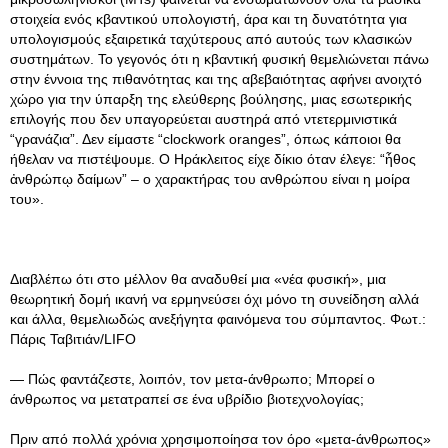
στοιχεία ενός κβαντικού υπολογιστή, άρα και τη δυνατότητα για
υπολογισμούς εξαιρετικά ταχύτερους από αυτούς των κλασικών
συστημάτων. Το γεγονός ότι η κβαντική φυσική θεμελιώνεται πάνω
στην έννοια της πιθανότητας και της αβεβαιότητας αφήνει ανοιχτό
χώρο για την ύπαρξη της ελεύθερης βούλησης, μιας εσωτερικής
επιλογής που δεν υπαγορεύεται αυστηρά από ντετερμινιστικά
“γρανάζια”. Δεν είμαστε “clockwork oranges”, όπως κάποιοι θα
ήθελαν να πιστέψουμε. Ο Ηράκλειτος είχε δίκιο όταν έλεγε: “ἦθος
ἀνθρώπῳ δαίμων” – ο χαρακτήρας του ανθρώπου είναι η μοίρα
του».
Διαβλέπω ότι στο μέλλον θα αναδυθεί μια «νέα φυσική», μια
θεωρητική δομή ικανή να ερμηνεύσει όχι μόνο τη συνείδηση αλλά
και άλλα, θεμελιωδώς ανεξήγητα φαινόμενα του σύμπαντος. Φωτ.:
Πάρις Ταβιτιάν/LIFO
— Πώς φαντάζεστε, λοιπόν, τον μετα-άνθρωπο; Μπορεί ο
άνθρωπος να μετατραπεί σε ένα υβρίδιο βιοτεχνολογίας;
Πριν από πολλά χρόνια χρησιμοποίησα τον όρο «μετα-άνθρωπος»