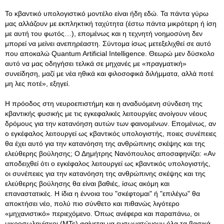
Το κβαντικό υπολογιστικό μοντέλο είναι ήδη εδώ. Τα πάντα γύρω
μας αλλάζουν με εκπληκτική ταχύτητα (έστω πάντα μικρότερη ή ίση
με αυτή του φωτός…), επομένως και η τεχνητή νοημοσύνη δεν
μπορεί να μείνει ανεπηρέαστη. Σύντομα ίσως μετεξελιχθεί σε αυτό
που αποκαλώ Quantum Artificial Intelligence. Θεωρώ μεν δύσκολο
αυτό να μας οδηγήσει τελικά σε μηχανές με «πραγματική»
συνείδηση, μαζί με νέα ηθικά και φιλοσοφικά διλήμματα, αλλά ποτέ
μη λες ποτέ», εξηγεί.
Η πρόοδος στη νευροεπιστήμη και η αναδυόμενη σύνδεση της
κβαντικής φυσικής με τις εγκεφαλικές λειτουργίες ανοίγουν νέους
δρόμους για την κατανόηση αυτών των φαινομένων. Επομένως, αν
ο εγκέφαλος λειτουργεί ως κβαντικός υπολογιστής, ποιες συνέπειες
θα έχει αυτό για την κατανόηση της ανθρώπινης σκέψης και της
ελεύθερης βούλησης; Ο Δημήτρης Νανόπουλος αποσαφηνίζει: «Αν
αποδειχθεί ότι ο εγκέφαλος λειτουργεί ως κβαντικός υπολογιστής,
οι συνέπειες για την κατανόηση της ανθρώπινης σκέψης και της
ελεύθερης βούλησης θα είναι βαθιές, ίσως ακόμη και
επαναστατικές. Η ίδια η έννοια του "σκέφτομαι" ή "επιλέγω" θα
αποκτήσει νέο, πολύ πιο σύνθετο και πιθανώς λιγότερο
«μηχανιστικό» περιεχόμενο. Όπως ανέφερα και παραπάνω, οι
μικροσωληνίσκοι (MTs) φαίνεται να ενσωματώνουν όλα τα βασικά