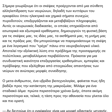
Σήμερα γνωρίζουμε ότι οι σκέψεις προέρχονται από μια σύνθετη
αλληλεπίδραση των νευρώνων, δηλαδή των κυττάρων του
εγκεφάλου όπου ηλεκτρικά και χημικά σήματα συνεχώς
πυροδοτούν, επεξεργάζονται και μεταβιβάζουν πληροφορίες
.
Αυτές οι νευρωνικές διαδικασίες, οι οποίες επηρεάζονται από
εσωτερικά και εξωτερικά ερεθίσματα, δημιουργούν τη φυσική βάση
για τις σκέψεις μας, τις ιδέες μας, τα αισθήματά μας, τη μνήμη μας
και τις πράξεις μας. Θα μπορούσαμε να παρομοιάσουμε τη σκέψη
με ένα λογισμικό που "τρέχει" πάνω στο νευροβιολογικό υλικό.
Αποτελεί την εξελικτική λύση στο πρόβλημα της προσαρμογής σε
πολύπλοκα, μεταβαλλόμενα περιβάλλοντα. Πρόκειται για μια
συνδυαστική ικανότητα επεξεργασίας ερεθισμάτων, εμπειρίας και
πρόβλεψης που εξελίχθηκε από στοιχειώδεις απαντήσεις των
νεύρων σε ανώτερες μορφές συνείδησης.
Ο μετα-άνθρωπος, ένα υβρίδιο βιοτεχνολογίας, φαίνεται πως ήδη
βαδίζει προς την κατάκτηση της μακροζωίας. Μιλάμε για ένα
σταδιακό άλμα: πρώτα περισσότερα χρόνια ζωής, έπειτα ακόμη
περισσότερα και, τελικά, η τάση προς την αθανασία που γίνεται όλο
και πιο ορατή.
— Αν δεχτούμε ότι ο εγκέφαλος είναι μια μορφή κβαντικής μηχανής,