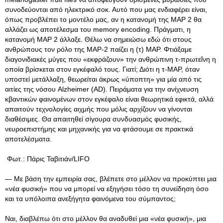
συνοδεύονται από ηλεκτρικό σοκ. Αυτό που μας ενδιαφέρει είναι,
όπως προβλέπει το μοντέλο μας, αν η κατανομή της MAP 2 θα
αλλάζει ως αποτέλεσμα του memory encoding. Πράγματι, η
κατανομή MAP 2 άλλαξε. Θέλω να σημειώσω εδώ ότι στους
ανθρώπους τον ρόλο της MAP-2 παίζει η (τ) MAP. Φτιάξαμε
διαγονιδιακές μύγες που «εκφράζουν» την ανθρώπινη τ-πρωτεΐνη η
οποία βρίσκεται στον εγκέφαλό τους. Γιατί; Διότι η τ-MAP, όταν
υποστεί μετάλλαξη, θεωρείται άκρως «ύποπτη» για μία από τις
αιτίες της νόσου Alzheimer (AD). Πειράματα για την ανίχνευση
κβαντικών φαινομένων στον εγκέφαλο είναι θεωρητικά εφικτά, αλλά
απαιτούν τεχνολογίες αιχμής που μόλις αρχίζουν να γίνονται
διαθέσιμες. Θα απαιτηθεί σίγουρα συνδυασμός φυσικής,
νευροεπιστήμης και μηχανικής για να φτάσουμε σε πρακτικά
αποτελέσματα.
Φωτ.: Πάρις Ταβιτιάν/LIFO
— Με βάση την εμπειρία σας, βλέπετε στο μέλλον να προκύπτει μια
«νέα φυσική» που να μπορεί να εξηγήσει τόσο τη συνείδηση όσο
και τα υπόλοιπα ανεξήγητα φαινόμενα του σύμπαντος;
Ναι, διαβλέπω ότι στο μέλλον θα αναδυθεί μια «νέα φυσική», μια