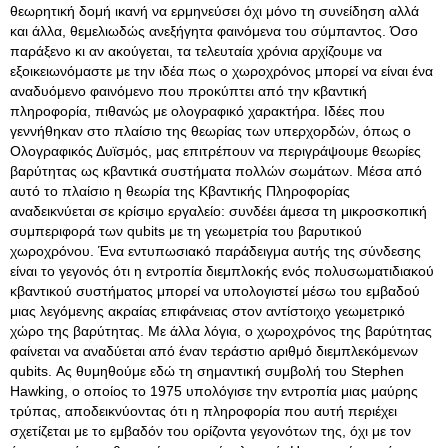
θεωρητική δομή ικανή να ερμηνεύσει όχι μόνο τη συνείδηση αλλά
και άλλα, θεμελιωδώς ανεξήγητα φαινόμενα του σύμπαντος. Όσο
παράξενο κι αν ακούγεται, τα τελευταία χρόνια αρχίζουμε να
εξοικειωνόμαστε με την ιδέα πως ο χωροχρόνος μπορεί να είναι ένα
αναδυόμενο φαινόμενο που προκύπτει από την κβαντική
πληροφορία, πιθανώς με ολογραφικό χαρακτήρα. Ιδέες που
γεννήθηκαν στο πλαίσιο της θεωρίας των υπερχορδών, όπως ο
Ολογραφικός Δυϊσμός, μας επιτρέπουν να περιγράψουμε θεωρίες
βαρύτητας ως κβαντικά συστήματα πολλών σωμάτων. Μέσα από
αυτό το πλαίσιο η θεωρία της Κβαντικής Πληροφορίας
αναδεικνύεται σε κρίσιμο εργαλείο: συνδέει άμεσα τη μικροσκοπική
συμπεριφορά των qubits με τη γεωμετρία του βαρυτικού
χωροχρόνου. Ένα εντυπωσιακό παράδειγμα αυτής της σύνδεσης
είναι το γεγονός ότι η εντροπία διεμπλοκής ενός πολυσωματιδιακού
κβαντικού συστήματος μπορεί να υπολογιστεί μέσω του εμβαδού
μιας λεγόμενης ακραίας επιφάνειας στον αντίστοιχο γεωμετρικό
χώρο της βαρύτητας. Με άλλα λόγια, ο χωροχρόνος της βαρύτητας
φαίνεται να αναδύεται από έναν τεράστιο αριθμό διεμπλεκόμενων
qubits. Ας θυμηθούμε εδώ τη σημαντική συμβολή του Stephen
Hawking, ο οποίος το 1975 υπολόγισε την εντροπία μιας μαύρης
τρύπας, αποδεικνύοντας ότι η πληροφορία που αυτή περιέχει
σχετίζεται με το εμβαδόν του ορίζοντα γεγονότων της, όχι με τον