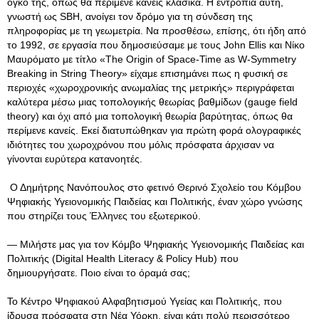
όγκο της, όπως θα περίμενε κανείς κλασικά. Η εντροπία αυτή,
γνωστή ως SBH, ανοίγει τον δρόμο για τη σύνδεση της
πληροφορίας με τη γεωμετρία. Να προσθέσω, επίσης, ότι ήδη από
το 1992, σε εργασία που δημοσιεύσαμε με τους John Ellis και Νίκο
Μαυρόματο με τίτλο «The Origin of Space-Time as W-Symmetry
Breaking in String Theory» είχαμε επισημάνει πως η φυσική σε
περιοχές «χωροχρονικής ανωμαλίας της μετρικής» περιγράφεται
καλύτερα μέσω μιας τοπολογικής θεωρίας βαθμίδων (gauge field
theory) και όχι από μια τοπολογική θεωρία βαρύτητας, όπως θα
περίμενε κανείς. Εκεί διατυπώθηκαν για πρώτη φορά ολογραφικές
ιδιότητες του χωροχρόνου που μόλις πρόσφατα άρχισαν να
γίνονται ευρύτερα κατανοητές.
Ο Δημήτρης Νανόπουλος στο φετινό Θερινό Σχολείο του Κόμβου
Ψηφιακής Υγειονομικής Παιδείας και Πολιτικής, έναν χώρο γνώσης
που στηρίζει τους Έλληνες του εξωτερικού.
— Μιλήστε μας για τον Κόμβο Ψηφιακής Υγειονομικής Παιδείας και
Πολιτικής (Digital Health Literacy & Policy Hub) που
δημιουργήσατε. Ποιο είναι το όραμά σας;
Το Κέντρο Ψηφιακού Αλφαβητισμού Υγείας και Πολιτικής, που
ίδρυσα πρόσφατα στη Νέα Υόρκη, είναι κάτι πολύ περισσότερο