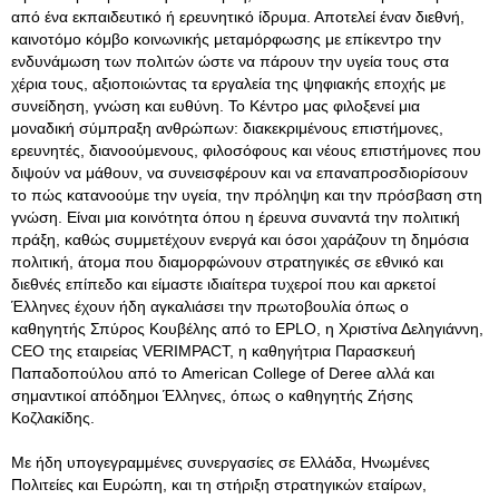
από ένα εκπαιδευτικό ή ερευνητικό ίδρυμα. Αποτελεί έναν διεθνή,
καινοτόμο κόμβο κοινωνικής μεταμόρφωσης με επίκεντρο την
ενδυνάμωση των πολιτών ώστε να πάρουν την υγεία τους στα
χέρια τους, αξιοποιώντας τα εργαλεία της ψηφιακής εποχής με
συνείδηση, γνώση και ευθύνη. Το Κέντρο μας φιλοξενεί μια
μοναδική σύμπραξη ανθρώπων: διακεκριμένους επιστήμονες,
ερευνητές, διανοούμενους, φιλοσόφους και νέους επιστήμονες που
διψούν να μάθουν, να συνεισφέρουν και να επαναπροσδιορίσουν
το πώς κατανοούμε την υγεία, την πρόληψη και την πρόσβαση στη
γνώση. Είναι μια κοινότητα όπου η έρευνα συναντά την πολιτική
πράξη, καθώς συμμετέχουν ενεργά και όσοι χαράζουν τη δημόσια
πολιτική, άτομα που διαμορφώνουν στρατηγικές σε εθνικό και
διεθνές επίπεδο και είμαστε ιδιαίτερα τυχεροί που και αρκετοί
Έλληνες έχουν ήδη αγκαλιάσει την πρωτοβουλία όπως ο
καθηγητής Σπύρος Κουβέλης από το EPLO, η Χριστίνα Δεληγιάννη,
CEO της εταιρείας VERIMPACT, η καθηγήτρια Παρασκευή
Παπαδοπούλου από το American College of Deree αλλά και
σημαντικοί απόδημοι Έλληνες, όπως ο καθηγητής Ζήσης
Κοζλακίδης.
Με ήδη υπογεγραμμένες συνεργασίες σε Ελλάδα, Ηνωμένες
Πολιτείες και Ευρώπη, και τη στήριξη στρατηγικών εταίρων,