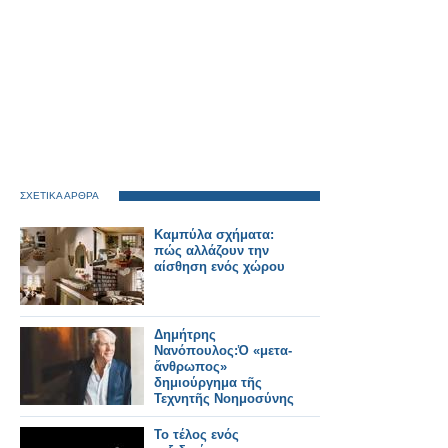
ΣΧΕΤΙΚΑ ΑΡΘΡΑ
Καμπύλα σχήματα:
πώς αλλάζουν την
αίσθηση ενός χώρου
Δημήτρης
Νανόπουλος:Ὁ «μετα-
ἄνθρωπος»
δημιούργημα τῆς
Τεχνητῆς Νοημοσύνης
Το τέλος ενός