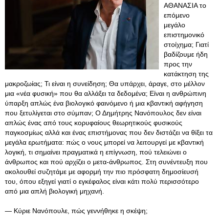
ΑΘΑΝΑΣΙΑ το
επόμενο
μεγάλο
επιστημονικό
στοίχημα; Γιατί
βαδίζουμε ήδη
προς την
κατάκτηση της
μακροζωίας; Τι είναι η συνείδηση; Θα υπάρχει, άραγε, στο μέλλον
μια «νέα φυσική» που θα αλλάξει τα δεδομένα; Είναι η ανθρώπινη
ύπαρξη απλώς ένα βιολογικό φαινόμενο ή μια κβαντική αφήγηση
που ξετυλίγεται στο σύμπαν; Ο Δημήτρης Νανόπουλος δεν είναι
απλώς ένας από τους κορυφαίους θεωρητικούς φυσικούς
παγκοσμίως αλλά και ένας επιστήμονας που δεν διστάζει να θίξει τα
μεγάλα ερωτήματα: πώς ο νους μπορεί να λειτουργεί με κβαντική
λογική, τι σημαίνει πραγματικά η επίγνωση, πού τελειώνει ο
άνθρωπος και πού αρχίζει ο μετα-άνθρωπος. Στη συνέντευξη που
ακολουθεί συζητάμε με αφορμή την πιο πρόσφατη δημοσίευσή
του, όπου εξηγεί γιατί ο εγκέφαλος είναι κάτι πολύ περισσότερο
από μια απλή βιολογική μηχανή.
— Κύριε Νανόπουλε, πώς γεννήθηκε η σκέψη;