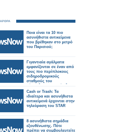
 ΑΡΘΡΑ
Ποια είναι τα 10 πιο
ασυνήθιστα αντικείμενα
που βρέθηκαν στο μετρό
του Παρισιού;
Γιγαντιαία αγάλματα
εμφανίζονται σε έναν από
τους πιο περίπλοκους
σιδηροδρομικούς
σταθμούς του
Τόκιο【Φωτογραφίες】
Cash or Trash: Τα
ιδιαίτερα και ασυνήθιστα
αντικείμενά έρχονται στην
τηλεόραση του STAR
8 ασυνήθιστα σημάδια
εξουθένωσης. Πότε
πρέπει να συμβουλευτείτε