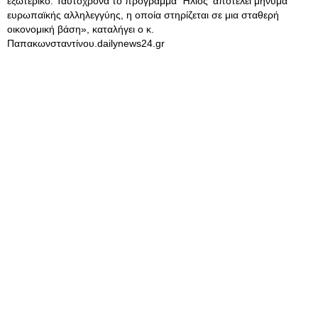
εξωτερικό. Ταυτόχρονα το πρόγραμμα 'Ήλιος' αποτελεί μήνυμα
ευρωπαϊκής αλληλεγγύης, η οποία στηρίζεται σε μια σταθερή
οικονομική βάση», καταλήγει ο κ.
Παπακωνσταντίνου.dailynews24.gr