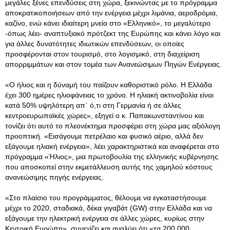
μεγάλες ξένες επενδύσεις στη χώρα, ξεκινώντας με το πρόγραμμα
αποκρατικοποιήσεων από την ενέργεια μέχρι λιμάνια, αεροδρόμια,
καζίνο, ενώ κάνει ιδιαίτερη μνεία στο «Ελληνικό», το μεγαλύτερο
-όπως λέει- αναπτυξιακό πρότζεκτ της Ευρώπης και κάνει λόγο και
για άλλες δυνατότητες ιδιωτικών επενδύσεων, οι οποίες
προσφέρονται στον τουρισμό, στο λογισμικό, στη διαχείριση
απορριμμάτων και στον τομέα των Ανανεώσιμων Πηγών Ενέργειας.
«Ο ήλιος και η δύναμή του παίζουν καθοριστικό ρόλο. Η Ελλάδα
έχει 300 ημέρες ηλιοφάνειας το χρόνο. Η ηλιακή ακτινοβολία είναι
κατά 50% υψηλότερη απ΄ ό,τι στη Γερμανία ή σε άλλες
κεντροευρωπαϊκές χώρες», εξηγεί ο κ. Παπακωνσταντίνου και
τονίζει ότι αυτό το πλεονέκτημα προσφέρει στη χώρα μας αξιόλογη
προοπτική. «Εισάγουμε πετρέλαιο και φυσικό αέριο, αλλά δεν
εξάγουμε ηλιακή ενέργεια», λέει χαρακτηριστικά και αναφέρεται στο
πρόγραμμα «Ήλιος», μια πρωτοβουλία της ελληνικής κυβέρνησης
που αποσκοπεί στην εκμετάλλευση αυτής της χαμηλού κόστους
ανανεώσιμης πηγής ενέργειας.
«Στο πλαίσιο του προγράμματος, θέλουμε να εγκαταστήσουμε
μέχρι το 2020, σταδιακά, δέκα γιγαβάτ (GW) στην Ελλάδα και να
εξάγουμε την ηλεκτρική ενέργεια σε άλλες χώρες, κυρίως στην
Κεντρική Ευρώπη», συνεχίζει και αναλύει ότι «τα 200.000