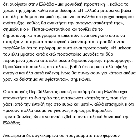
ότι ανοίγεται στην Ελλάδα «μια μοναδική προοπτική», καθώς το
χρέος της χώρας καθίσταται βιώσιμο. «Η Ελλάδα μπορεί να βάλει
σε τάξη τα δημοσιονομικά της και να επανέλθει σε τροχιά αειφόρου
ανάπτυξης, καθώς θα ανακτήσει την ανταγωνιστικότητά της»,
σημειώνει ο κ
. Παπακωνσταντίνου και τονίζει ότι το
δημοσιονομικό πρόγραμμα περικοπών είναι αναγκαίο ώστε να
υπάρξουν τα πρώτα πρωτογενή πλεονάσματα, προσθέτοντας
παράλληλα ότι το πρόγραμμα αυτό είναι πρωτοφανές. «Η μείωση
του ελλείμματος κατά οκτώ ποσοστιαίες μονάδες τα δύο
περασμένα χρόνια αποτελεί ρεκόρ δημοσιονομικής προσαρμογής.
Προκάλεσε δυσκολίες σε πολίτες, βαθιά ύφεση και πολύ υψηλή
ανεργία και όλα αυτά ενδεχομένως θα συνεχίσουν για κάποιο ακόμα
χρονικό διάστημα να υφίστανται», σημειώνει.
Ο υπουργός Περιβάλλοντος αναφέρει ακόμη ότι «η Ελλάδα έχει
επανακτήσει το ένα τρίτο της ανταγωνιστικότητάς της, που είχε
χάσει από την ένταξή της στο ευρώ και μετά», αλλά επισημαίνει ότι
«μένουν πολλά ακόμα να γίνουν», κυρίως με θαρραλέες
πρωτοβουλίες, ώστε να αναδειχθεί το αναπτυξιακό δυναμικό της
Ελλάδας.
Αναφέρεται δε συγκεκριμένα σε προγράμματα που φέρνουν