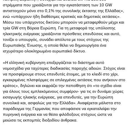
στρέμματα που χρειάζονται για την εγκατάσταση των 10 GW
αντιστοιχούν μόνο στο 0,1% της συνολικής έκτασης της Ελλάδας»,
ενώ «υπάρχουν ήδη διαθέσιμες κρατικές και δημοτικές εκτάσεις».
Μέσω του υπάρχοντος δικτύου μπορούν να μεταφερθούν μέχρι και
τρία GW στη Βόρεια Ευρώπη. Για τη μεταφορά της υπόλοιπης
ηλεκτρικής ενέργειας χρειάζονται πρόσθετες επενδύσεις και αυτό,
τονίζει ο υπουργός, συνάδει απόλυτα με τους στόχους της
Ευρωπαϊκής Ένωσης, η οποία θέλει να δημιουργήσει ένα
ισχυρότερο ολοκληρωμένο ευρωπαϊκό δίκτυο.
«Η ελληνική κυβέρνηση επεξεργάζεται το διάστημα αυτό
νομοσχέδια για ταχύτερες διαδικασίες παροχής αδειών. Στόχος είναι
να προσφέρουμε στους επενδυτές έτοιμες, με το κλειδί στο χέρι,
εγκεκριμένες πλατφόρμες σε επιλεγμένες εκτάσεις που ανήκουν στο
κράτος», δηλώνει και εκφράζει την πεποίθηση ότι «το σχέδιο είναι
για όλους τους εμπλεκόμενους συμφέρον- για τις εν δυνάμει χώρες
εισαγωγής ηλιακής ενέργειας, για επενδυτές, για την Ευρώπη
συνολικά και, ασφαλώς για την Ελλάδα». Αναφέρεται μάλιστα στο
παράδειγμα της Γερμανίας που αποφάσισε να εγκαταλείψει την
πυρηνική ενέργεια και να θέσει φιλόδοξους στόχους ώστε να
μειώσει τις εκπομπές διοξειδίου άνθρακα.