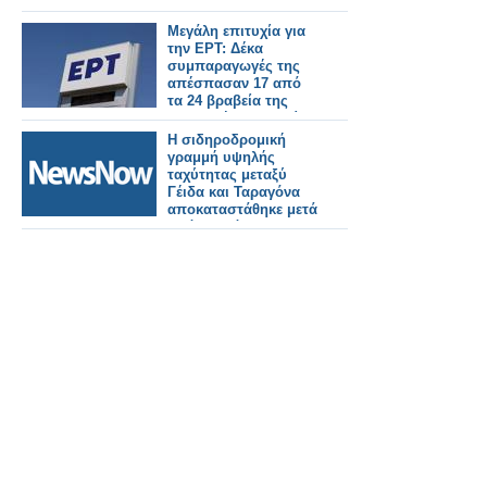
Μεγάλη επιτυχία για
την ΕΡΤ: Δέκα
συμπαραγωγές της
απέσπασαν 17 από
τα 24 βραβεία της
Ελληνικής Ακαδημίας
Κινηματογράφου
Η σιδηροδρομική
γραμμή υψηλής
ταχύτητας μεταξύ
Γέιδα και Ταραγόνα
αποκαταστάθηκε μετά
από σχεδόν τρεις
ώρες διακοπής λόγω
πυρκαγιάς.