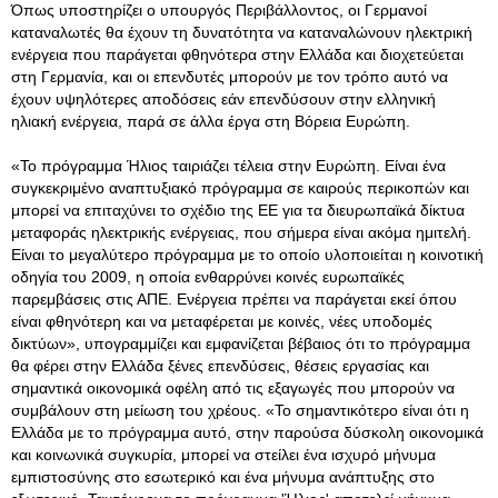
Όπως υποστηρίζει ο υπουργός Περιβάλλοντος, οι Γερμανοί
καταναλωτές θα έχουν τη δυνατότητα να καταναλώνουν ηλεκτρική
ενέργεια που παράγεται φθηνότερα στην Ελλάδα και διοχετεύεται
στη Γερμανία, και οι επενδυτές μπορούν με τον τρόπο αυτό να
έχουν υψηλότερες αποδόσεις εάν επενδύσουν στην ελληνική
ηλιακή ενέργεια, παρά σε άλλα έργα στη Βόρεια Ευρώπη.
«Το πρόγραμμα Ήλιος ταιριάζει τέλεια στην Ευρώπη. Είναι ένα
συγκεκριμένο αναπτυξιακό πρόγραμμα σε καιρούς περικοπών και
μπορεί να επιταχύνει το σχέδιο της ΕΕ για τα διευρωπαϊκά δίκτυα
μεταφοράς ηλεκτρικής ενέργειας, που σήμερα είναι ακόμα ημιτελή.
Είναι το μεγαλύτερο πρόγραμμα με το οποίο υλοποιείται η κοινοτική
οδηγία του 2009, η οποία ενθαρρύνει κοινές ευρωπαϊκές
παρεμβάσεις στις ΑΠΕ. Ενέργεια πρέπει να παράγεται εκεί όπου
είναι φθηνότερη και να μεταφέρεται με κοινές, νέες υποδομές
δικτύων», υπογραμμίζει και εμφανίζεται βέβαιος ότι το πρόγραμμα
θα φέρει στην Ελλάδα ξένες επενδύσεις, θέσεις εργασίας και
σημαντικά οικονομικά οφέλη από τις εξαγωγές που μπορούν να
συμβάλουν στη μείωση του χρέους. «Το σημαντικότερο είναι ότι η
Ελλάδα με το πρόγραμμα αυτό, στην παρούσα δύσκολη οικονομικά
και κοινωνικά συγκυρία, μπορεί να στείλει ένα ισχυρό μήνυμα
εμπιστοσύνης στο εσωτερικό και ένα μήνυμα ανάπτυξης στο