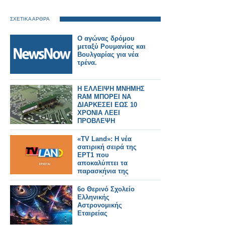
ΣΧΕΤΙΚΑ ΑΡΘΡΑ
Ο αγώνας δρόμου
μεταξύ Ρουμανίας και
Βουλγαρίας για νέα
τρένα.
Η ΕΛΛΕΙΨΗ ΜΝΗΜΗΣ
RAM ΜΠΟΡΕΙ ΝΑ
ΔΙΑΡΚΕΣΕΙ ΕΩΣ 10
ΧΡΟΝΙΑ ΛΕΕΙ
ΠΡΟΒΛΕΨΗ
«TV Land»: Η νέα
σατιρική σειρά της
ΕΡΤ1 που
αποκαλύπτει τα
παρασκήνια της
ελληνικής τηλεόρασης
- Δείτε το τρέιλερ
6ο Θερινό Σχολείο
Ελληνικής
Αστρονομικής
Εταιρείας