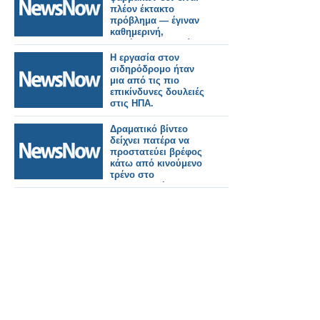
πλέον έκτακτο
πρόβλημα — έγιναν
καθημερινή,
απλήρωτη εργασία
του φαρμακοποιού
Η εργασία στον
σιδηρόδρομο ήταν
μια από τις πιο
επικίνδυνες δουλειές
στις ΗΠΑ.
Δραματικό βίντεο
δείχνει πατέρα να
προστατεύει βρέφος
κάτω από κινούμενο
τρένο στο
Μπαγκλαντές!