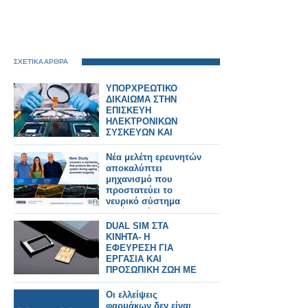
ΣΧΕΤΙΚΑ ΑΡΘΡΑ
ΥΠΟΡΧΡΕΩΤΙΚΟ
ΔΙΚΑΙΩΜΑ ΣΤΗΝ
ΕΠΙΣΚΕΥΗ
ΗΛΕΚΤΡΟΝΙΚΩΝ
ΣΥΣΚΕΥΩΝ ΚΑΙ
SPARTPHONES ΣΤΗΝ
ΕΛΛΑΔΑ
Νέα μελέτη ερευνητών
αποκαλύπτει
μηχανισμό που
προστατεύει το
νευρικό σύστημα
κατά τη γήρανση και
προάγει τη μακροζωία
DUAL SIM ΣΤΑ
ΚΙΝΗΤΑ- Η
ΕΦΕΥΡΕΣΗ ΓΙΑ
ΕΡΓΑΣΙΑ ΚΑΙ
ΠΡΟΣΩΠΙΚΗ ΖΩΗ ΜΕ
ΕΝΑ SMAPRTPHONE
Οι ελλείψεις
φαρμάκων δεν είναι