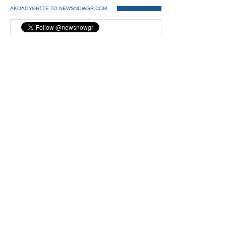
ΑΚΟΛΟΥΘΗΣΤΕ ΤΟ NEWSNOWGR.COM