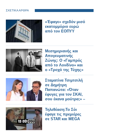
ΣΧΕΤΙΚΑ ΑΡΘΡΑ
«Έφαγε» σχεδόν μισό
εκατομμύριο ευρώ
από τον ΕΟΠΥΥ
Μεσημεριανής και
Απογευματινής
Ζώνης: Ο «Γαμπρός
από το Λονδίνο» και
ο «Τροχό της Τύχης»
οι επιλογές του
κοινού...
Σταματίνα Τσιμτσιλή
σε Δημήτρη
Παπανώτα: «Όταν
έφυγες για τον ΣΚΑΙ,
σου έκανα μούτρα;» –
«Δεν...»
Τηλεθέαση:Το Σόι
έφαγε τις πρεμιέρες
σε STAR και MEGA