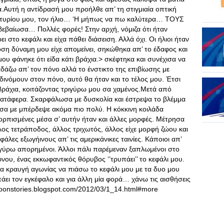
α.Αυτή η αντίδρασή μου προήλθε απ’ τη στιγμιαία οπτική
ρτυρίου μου, τον ήλιο… ‘Η μήπως να πω καλύτερα… ΤΟΥΣ
πιβεβαίωσα… Πολλές φορές! Στην αρχή, νόμιζα ότι ήταν
ι στο κεφάλι και είχα πάθει διάσειση. Αλλά όχι. Οι ήλιοι ήταν
η δύναμη μου είχε απομείνει, σηκώθηκα απ’ το έδαφος και
 φάνηκε ότι είδα κάτι βράχια.> σκέφτηκα και συνέχισα να
άζω απ’ τον πόνο αλλά το ένστικτο της επιβίωσης με
δινόμουν στον πόνο, αυτό θα ήταν και το τέλος μου. Έτσι
ράχια, κοιτάζοντας τριγύρω μου σα χαμένος.Μετά από
κατάφερα. Σκαρφάλωσα με δυσκολία και έστρεψα το βλέμμα
σα με μπέρδεψε ακόμα πιο πολύ. Η κόκκινη κοιλάδα
ορπισμένες μέσα σ’ αυτήν ήταν και άλλες μορφές. Μέτρησα
λλος τετράποδος, άλλος τριχωτός, άλλος είχε μορφή ζώου και
άλες εξωγήινους απ’ τις αμερικάνικες ταινίες. Κάποιοι απ’
ριγύρω απορημένοι. Άλλοι πάλι παρέμεναν ξαπλωμένοι στο
, ένας εκκωφαντικός θόρυβος ‘’τρυπάει’’ το κεφάλι μου.
ία κραυγή αγωνίας να πιάσω το κεφάλι μου με τα δυο μου
άει τον εγκέφαλο και για άλλη μία φορά… χάνω τις αισθήσεις
lmoonstories.blogspot.com/2012/03/1_14.html#more