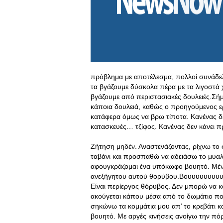
πρόβλημα με αποτέλεσμα, πολλοί συνάδελφ
τα βγάζουμε δύσκολα πέρα με τα λιγοστά χ
βγάζουμε από περιστασιακές δουλειές.Σή
κάποια δουλειά, καθώς ο προηγούμενος ερ
κατάφερα όμως να βρω τίποτα. Κανένας δε
κατασκευές… τζίφος. Κανένας δεν κάνει 
Ζήτηση μηδέν. Αναστενάζοντας, ρίχνω το 
ταβάνι και προσπαθώ να αδειάσω το μυ
αφουγκράζομαι ένα υπόκωφο βουητό. Μέ
ανεξήγητου αυτού θορύβου.Βουυυυυυυυυυυ
Είναι περίεργος θόρυβος. Δεν μπορώ να 
ακούγεται κάπου μέσα από το δωμάτιο π
σηκώνω τα κομμάτια μου απ’ το κρεβάτι κ
βουητό. Με αργές κινήσεις ανοίγω την πόρ