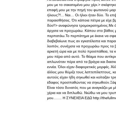
μου με το σακατεμένο μου χέρι.> σκέφτηκ
επαφή μου με την πηγή του φωτεινού μα
ήλιους?!... Ναι… Οι ήλιοι ήταν δύο. Το ε
παραισθήσεις. Ότι κάποια πέτρα με είχε βρε
δύο!!> αναφώνησα τρομοκρατημένος.Με όσ
άρχισα να προχωράω. Κάπου στο βάθος μου
περπατάω.Το περπάτημα με έκανε να σφαδ
διαβεβαίωνε πως αν εγκατέλειπα και παρα
λοιπόν, συνέχισα να προχωράω προς τα β
αρκετή ώρα και με πολύ προσπάθεια, τα 
μου πέρα από αυτό. Το θέαμα που αντίκρι
απλωνόταν πέρα από τα βράχια και διασκ
εννέα. Όλοι είχαν διαφορετικές μορφές. Ά
άλλος μου θύμιζε τους λεπτεπίλεπτους, κεφ
αυτούς είχαν ήδη σηκωθεί και κοίταζαν τ
έδαφος προσπαθώντας να σηκωθούν.Ξάφνου
Είναι τόσο δυνατός που με αναγκάζει με μ
χέρια και να διπλωθώ. Νιώθω να μου τρυπ
μου........ Η ΣΥΝΕΧΕΙΑ ΕΔΩ http://theful