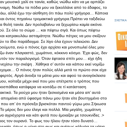
ν μουσικό χαλί σε ταινία, καθώς νιώθω κάτι να με αρπάζει
δύναμη. Νιώθω τα πόδια μου να ξεκολλάνε από το έδαφος, το
ετάω, αλλά έχω την αίσθηση ότι πάω πολύ γρήγορα… Κάποια
ι όντος πηγαίνω τρομακτικά γρήγορα.Πρέπει να ταξιδεύω
ΣΧΕΤΙΚΑ
α θολή ταινία. Δεν προλαβαίνω να ξεχωρίσω καμία εικόνα.
ού. Σε όλο το σώμα … και πέφτω σιγά. Και όπως πέφτω
και κατρακυλάω ασταμάτητα. Νιώθω πέτρες να μου σκίζουν
 το ίδιο παράδειγμα. Σε λίγο όλα έχουν τελειώσει. Δεν
ρούμυτα, ενώ ο πόνος έχει αρχίσει και μονοπωλεί όλες μου
ρίζω έναν πλαγιαστό, χωμάτινο, κόκκινο κόσμο. Έχει φώς, δεν
υτόν τον παραλογισμό. Όταν έφτασα σπίτι μου… είχε ήδη
νεχίσω την σκέψη . Χάθηκα σ’ αυτόν και κάπου εκεί νομίζω
ρχομαι… Ο πόνος ήταν πολύς αλλά μετά το πρώτο σοκ είχα
οφερτός. Αργά άνοιξα τα μάτια μου και αφού τα ανοιγόκλεισα
 μου, κοίταξα μέχρι εκεί που μου επέτρεπε ο τρόπος που
οσπάθεια κατάφερα να κοιτάξω σε τί κατάσταση
ακτικό. Τα ρούχα μου ήταν ξεσκισμένα και μέσα απ’ αυτά
χε απομείνει από ύφασμα πάνω μου ήταν είτε βουτηγμένο στο
μα που απ’ ότι πρόσεξα βρισκόταν παντού γύρω μου.Σήκωσα
Το μέρος δεν μου έλεγε και πολλά. Μία μεγάλη, χωμάτινη
να αγριόχορτα και κάτι φυτά που έμοιαζαν με τσουκνίδες .>
ος τον ουρανό. Το φως του ήλιου ήταν τόσο δυνατό…
γμιαία, όπως η μύγα στο φως και αμέσως κάλυψα τα μάτια