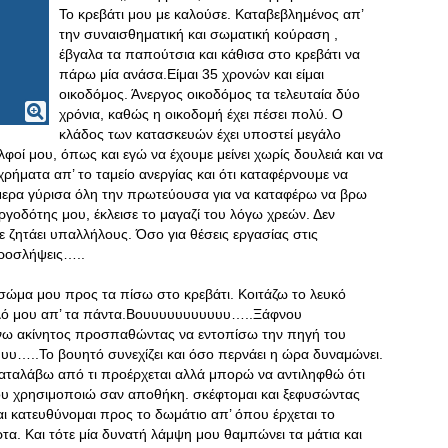
Το κρεβάτι μου με καλούσε. Καταβεβλημένος απ’
την συναισθηματική και σωματική κούραση ,
έβγαλα τα παπούτσια και κάθισα στο κρεβάτι να
πάρω μία ανάσα.Είμαι 35 χρονών και είμαι
οικοδόμος. Άνεργος οικοδόμος τα τελευταία δύο
χρόνια, καθώς η οικοδομή έχει πέσει πολύ. Ο
κλάδος των κατασκευών έχει υποστεί μεγάλο
οί μου, όπως και εγώ να έχουμε μείνει χωρίς δουλειά και να
ρήματα απ’ το ταμείο ανεργίας και ότι καταφέρνουμε να
μερα γύρισα όλη την πρωτεύουσα για να καταφέρω να βρω
γοδότης μου, έκλεισε το μαγαζί του λόγω χρεών. Δεν
 ζητάει υπαλλήλους. Όσο για θέσεις εργασίας στις
προσλήψεις…..
σώμα μου προς τα πίσω στο κρεβάτι. Κοιτάζω το λευκό
αλό μου απ’ τα πάντα.Βουυυυυυυυυυυ…..Ξάφνου
νω ακίνητος προσπαθώντας να εντοπίσω την πηγή του
…..Το βουητό συνεχίζει και όσο περνάει η ώρα δυναμώνει.
καταλάβω από τι προέρχεται αλλά μπορώ να αντιληφθώ ότι
ου χρησιμοποιώ σαν αποθήκη. σκέφτομαι και ξεφυσώντας
αι κατευθύνομαι προς το δωμάτιο απ’ όπου έρχεται το
τα. Και τότε μία δυνατή λάμψη μου θαμπώνει τα μάτια και