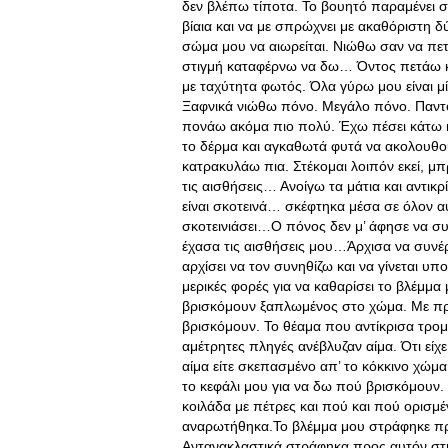
δεν βλέπω τίποτα. Το βουητό παραμένει σα
βίαια και να με σπρώχνει με ακαθόριστη 
σώμα μου να αιωρείται. Νιώθω σαν να π
στιγμή καταφέρνω να δω… Όντος πετάω κα
με ταχύτητα φωτός. Όλα γύρω μου είναι μί
Ξαφνικά νιώθω πόνο. Μεγάλο πόνο. Παντ
πονάω ακόμα πιο πολύ. Έχω πέσει κάτω 
το δέρμα και αγκαθωτά φυτά να ακολουθούν
κατρακυλάω πια. Στέκομαι λοιπόν εκεί, μπ
τις αισθήσεις… Ανοίγω τα μάτια και αντικ
είναι σκοτεινά… σκέφτηκα μέσα σε όλον α
σκοτεινιάσει…Ο πόνος δεν μ’ άφησε να συ
έχασα τις αισθήσεις μου…Άρχισα να συνέ
αρχίσει να τον συνηθίζω και να γίνεται υπ
μερικές φορές για να καθαρίσει το βλέμμα
βρισκόμουν ξαπλωμένος στο χώμα. Με πρ
βρισκόμουν. Το θέαμα που αντίκρισα τρομ
αμέτρητες πληγές ανέβλυζαν αίμα. Ότι εί
αίμα είτε σκεπασμένο απ’ το κόκκινο χώ
το κεφάλι μου για να δω πού βρισκόμουν. 
κοιλάδα με πέτρες και πού και πού ορισμέ
αναρωτήθηκα.Το βλέμμα μου στράφηκε πρ
Αντανακλαστικά στράφηκα προς αυτόν στι