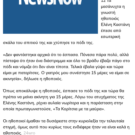
12 τα
μεσάνυχτα η
γνωστή
ηθοποιός
Ελένη Καστάνη
έπεσε από
εσωτερική
σκάλα του σπιτιού της και χτύπησε το πόδι της.
«Δεν φαντάστηκα αρχικά ότι το έσπασα. Πόνεσα πάρα πολύ, αλλά
πίστεψα ότι ήταν ένα διάστρεμμα και όλο το βράδυ έβαζα πάγο στο
πόδι και νόμιζα ότι δεν είναι τίποτα. Τελικά έβαλα γύψο και τώρα
είμαι με πατερίτσες. Ο γιατρός μου συνέστησε 15 μέρες να είμαι σε
ακινησία», δήλωσε η ηθοποιός.
Όπως αποκάλυψε η ηθοποιός, έσπασε το πόδι της και τώρα θα
πρέπει να μείνει ακίνητη για 15 μέρες. Λόγω του ατυχήματος της
Ελένης Καστάνη, ρίχνει αυλαία νωρίτερα και η παράσταση στην
οποία πρωταγωνιστούσε, «Τα Κορίτσια με τα μαύρα».
Οι ηθοποιοί έμαθαν τα δυσάρεστε στην κυριολεξία την τελευταία
στιγμή, όμως αυτό που κυρίως τους ενδιέφερε ήταν να είναι καλά η
ηθοποιός.
24wro