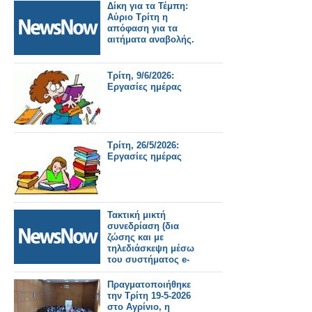
Δίκη για τα Τέμπη:
Αύριο Τρίτη η
απόφαση για τα
αιτήματα αναβολής.
Τρίτη, 9/6/2026:
Εργασίες ημέρας
Τρίτη, 26/5/2026:
Εργασίες ημέρας
Τακτική μικτή
συνεδρίαση (δια
ζώσης και με
τηλεδιάσκεψη μέσω
του συστήματος e-
presence.gov.gr)
Δημοτικού
Πραγματοποιήθηκε
Συμβουλίου την Τρίτη
την Τρίτη 19-5-2026
26 Μαΐου στις 07:00
στο Αγρίνιο, η