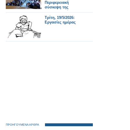
μ.μ.
Περιφερειακή
σύσκεψη της
Συντονιστικής
Επιτροπής Αγώνα
Τρίτη, 19/5/2026:
(Σ.Ε.Α) των
Εργασίες ημέρας
συνταξιουχικων
οργανώσεων στην
αίθουσα τού ΕΚΑ
ΠΡΟΗΓΟΥΜΕΝΑ ΑΡΘΡΑ