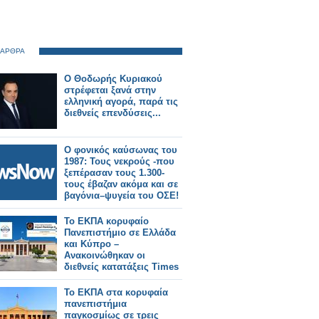
 ΑΡΘΡΑ
Ο Θοδωρής Κυριακού
στρέφεται ξανά στην
ελληνική αγορά, παρά τις
διεθνείς επενδύσεις...
Ο φονικός καύσωνας του
1987: Τους νεκρούς -που
ξεπέρασαν τους 1.300-
τους έβαζαν ακόμα και σε
βαγόνια–ψυγεία του ΟΣΕ!
Το ΕΚΠΑ κορυφαίο
Πανεπιστήμιο σε Ελλάδα
και Κύπρο –
Ανακοινώθηκαν οι
διεθνείς κατατάξεις Times
Higher Education Impact
Rankings 2025 και US
Το ΕΚΠΑ στα κορυφαία
News Global University
πανεπιστήμια
Ranking 2025-2026
παγκοσμίως σε τρεις