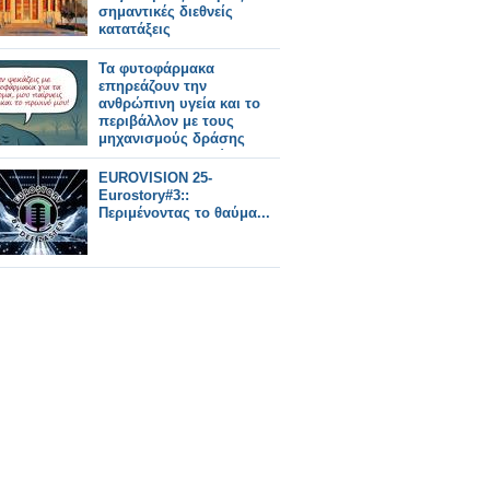
σημαντικές διεθνείς
κατατάξεις
Τα φυτοφάρμακα
επηρεάζουν την
ανθρώπινη υγεία και το
περιβάλλον με τους
μηχανισμούς δράσης
τους και αποτελούν
κίνδυνο για τους
EUROVISION 25-
επικονιαστές
Eurostory#3::
Περιμένοντας το θαύμα...