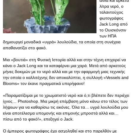
αλλά και αρκετά
λίτρα νερό, ο
ταλαντούχος
φωτογράφος
Jack Long από
το Ουισκόνσιν
των ΗΠΑ
δημιουργεί μοναδικά «υγρά» λουλούδια, τα οποία στη συνέχεια
απαθανατίζει στο φακό.
Μια «βουτιά» στη Φυσική Ιστορία αλλά και στην τέχνη επιχειρεί να
κάνει ο Jack Long και τα καταφέρνει μια χαρά. Μετά από αρκετούς
μήνες δοκιμών με το νερό αλλά και με την εφαρμογή μιας τεχνικής
την οποία ο καλλιτέχνης δεν αποκαλύπτει, η συλλογή «Vessels and
Blooms» τον έκανε πραγματικά υπερήφανο!
«Πειραματίζομαι με το χρωματιστό νερό και ό,τι βλέπετε δεν περιέχει
ίχνος… Photoshop. Μια μικρή επέμβαση μόνο κάνω στο τέλος των
λήψεων για να καθαρίσω τις εικόνες. Όλα τα… υγρά λουλούδια μου
είναι αποτέλεσμα υπομονής και επιμονής μπροστά αλλά και…
πίσω από το φακό!», επεξηγεί ο Jack.
O έμπειρος φωτογράφος έχει ασχοληθεί και στο παρελθόν με