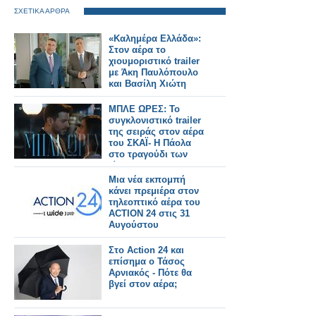
ΣΧΕΤΙΚΑ ΑΡΘΡΑ
«Καλημέρα Ελλάδα»:
Στον αέρα το
χιουμοριστικό trailer
με Άκη Παυλόπουλο
και Βασίλη Χιώτη
ΜΠΛΕ ΩΡΕΣ: Το
συγκλονιστικό trailer
της σειράς στον αέρα
του ΣΚΑΪ- Η Πάολα
στο τραγούδι των
τίτλων
Μια νέα εκπομπή
κάνει πρεμιέρα στον
τηλεοπτικό αέρα του
ACTION 24 στις 31
Αυγούστου
Στο Action 24 και
επίσημα ο Τάσος
Αρνιακός - Πότε θα
βγεί στον αέρα;