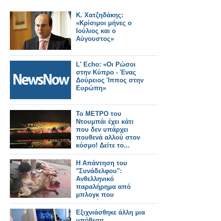
Κ. Χατζηδάκης:
«Κρίσιμοι μήνες ο
Ιούλιος και ο
Αύγουστος»
L' Echo: «Οι Ρώσοι
στην Κύπρο - Ένας
Δούρειος Ίππος στην
Ευρώπη»
Το ΜΕΤΡΟ του
Ντουμπάι έχει κάτι
που δεν υπάρχει
πουθενά αλλού στον
κόσμο! Δείτε το...
Η Απάντηση του
"Συνάδελφου":
Ανθελληνικό
παραλήρημα από
μπλογκ που
καπελώνει τους
φιλόζωους!!!
Εξιχνιάσθηκε άλλη μια
υπόθεση