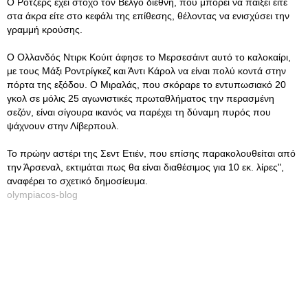
Ο Ρότζερς έχει στόχο τον Βέλγο διεθνή, που μπορεί να παίξει είτε
στα άκρα είτε στο κεφάλι της επίθεσης, θέλοντας να ενισχύσει την
γραμμή κρούσης.
Ο Ολλανδός Ντιρκ Κούιτ άφησε το Μερσεσάιντ αυτό το καλοκαίρι,
με τους Μάξι Ροντρίγκεζ και Άντι Κάρολ να είναι πολύ κοντά στην
πόρτα της εξόδου. Ο Μιραλάς, που σκόραρε το εντυπωσιακό 20
γκολ σε μόλις 25 αγωνιστικές πρωταθλήματος την περασμένη
σεζόν, είναι σίγουρα ικανός να παρέχει τη δύναμη πυρός που
ψάχνουν στην Λίβερπουλ.
Το πρώην αστέρι της Σεντ Ετιέν, που επίσης παρακολουθείται από
την Άρσεναλ, εκτιμάται πως θα είναι διαθέσιμος για 10 εκ. λίρες",
αναφέρει το σχετικό δημοσίευμα.
olympiacos-blog