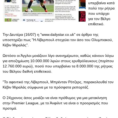
υπερβαίνει κατά
πολύ την ρήτρα
που υπάρχει
για τον Βέλγο
επιθετικό.
Την Δευτέρα (16/07) η "www.dailystar.co.uk" σε άρθρο της
υποστηρίζει πως "Η Λίβερπουλ στοχεύει τον άσο του Ολυμπιακού,
Κέβιν Μιραλάς".
Ωστόσο οι Άγγλοι μοιάζουν λίγο ανενημέρωτοι, καθώς κάνουν λόγω
για αποζημίωση 10.000.000 λιρών στους ερυθρόλευκους (περίπου
12.760.000 ευρώ), ποσό που υπερβαίνει τα 8.000.000 της ρήτρας
του Βέλγου διεθνή επιθετικού.
"Το αφεντικό της Λίβερπουλ, Μπρένταν Ρότζερς, παρακολουθεί τον
Κέβιν Μιραλάς σύμφωνα με τα πρόσφατα ρεπορτάζ.
Ο 24χρονος άσος μοιάζει να είναι πρόθυμος για μια μετακίνηση
στην Premier League, με το Άνφιλντ να είναι ο προορισμός που
προτιμά.