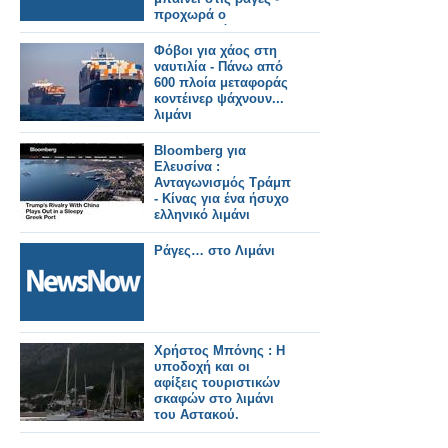
προχωρά ο
Προαστιακός και η
σύνδεση με το λιμάνι.
Φόβοι για χάος στη
ναυτιλία - Πάνω από
600 πλοία μεταφοράς
κοντέινερ ψάχνουν...
λιμάνι
Bloomberg για
Ελευσίνα :
Aνταγωνισμός Τράμπ
- Κίνας για ένα ήσυχο
ελληνικό λιμάνι
Ράγες… στο Λιμάνι
Χρήστος Μπόνης : Η
υποδοχή και οι
αφίξεις τουριστικών
σκαφών στο λιμάνι
του Αστακού.