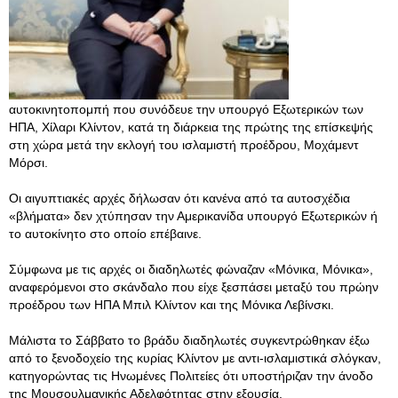
αυτοκινητοπομπή που συνόδευε την υπουργό Εξωτερικών των
ΗΠΑ, Χίλαρι Κλίντον, κατά τη διάρκεια της πρώτης της επίσκεψής
στη χώρα μετά την εκλογή του ισλαμιστή προέδρου, Μοχάμεντ
Μόρσι.
Οι αιγυπτιακές αρχές δήλωσαν ότι κανένα από τα αυτοσχέδια
«βλήματα» δεν χτύπησαν την Αμερικανίδα υπουργό Εξωτερικών ή
το αυτοκίνητο στο οποίο επέβαινε.
Σύμφωνα με τις αρχές οι διαδηλωτές φώναζαν «Μόνικα, Μόνικα»,
αναφερόμενοι στο σκάνδαλο που είχε ξεσπάσει μεταξύ του πρώην
προέδρου των ΗΠΑ Μπιλ Κλίντον και της Μόνικα Λεβίνσκι.
Μάλιστα το Σάββατο το βράδυ διαδηλωτές συγκεντρώθηκαν έξω
από το ξενοδοχείο της κυρίας Κλίντον με αντι-ισλαμιστικά σλόγκαν,
κατηγορώντας τις Ηνωμένες Πολιτείες ότι υποστήριζαν την άνοδο
της Μουσουλμανικής Αδελφότητας στην εξουσία.