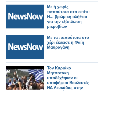
Με ή χωρίς
παπούτσια στο σπίτι;
Η... βρώμικη αλήθεια
για την εξάπλωση
μικροβίων
Με τα παπούτσια στο
χέρι έκλεισε η Φαίη
Μαυραγάνη
Τον Κυριάκο
Μητσοτάκη
υποδέχθηκαν οι
υποψήφιοι Βουλευτές
ΝΔ Λευκάδας στην
Αμφιλοχία – Ο
Πρόεδρος της Νέας
Δημοκρατίας
δεσμεύθηκε εκ νέου
για την υλοποίηση
της υποθαλάσσιας
ζεύξης – Υποσχέθηκε
ότι θα επισκεφθεί τη
Λευκάδα ως
Πρωθυπουργός