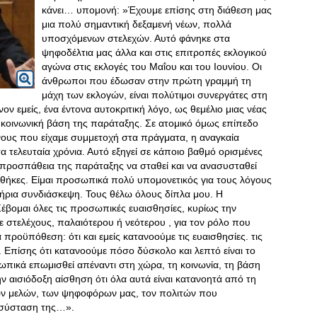
κάνει… υπομονή: »Έχουμε επίσης στη διάθεση μας
μια πολύ σημαντική δεξαμενή νέων, πολλά
υποσχόμενων στελεχών. Αυτό φάνηκε στα
ψηφοδέλτια μας άλλα και στις επιτροπές εκλογικού
αγώνα στις εκλογές του Μαΐου και του Ιουνίου. Οι
άνθρωποι που έδωσαν στην πρώτη γραμμή τη
μάχη των εκλογών, είναι πολύτιμοι συνεργάτες στη
 εμείς, ένα έντονα αυτοκριτική λόγο, ως θεμέλιο μιας νέας
 κοινωνική βάση της παράταξης. Σε ατομικό όμως επίπεδο
είνους που είχαμε συμμετοχή στα πράγματα, η αναγκαία
α τελευταία χρόνια
. Αυτό εξηγεί σε κάποιο βαθμό ορισμένες
ροσπάθεια της παράταξης να σταθεί και να ανασυσταθεί
υνθήκες. Είμαι προσωπικά πολύ υπομονετικός για τους λόγους
τήρια συνδιάσκεψη. Τους θέλω όλους δίπλα μου. Η
Σέβομαι όλες τις προσωπικές ευαισθησίες, κυρίως την
 στελέχους, παλαιότερου ή νεότερου , για τον ρόλο που
 προϋπόθεση: ότι και εμείς κατανοούμε τις ευαισθησίες. τις
ς. Επίσης ότι κατανοούμε πόσο δύσκολο και λεπτό είναι το
ωπικά επωμισθεί απέναντι στη χώρα, τη κοινωνία, τη βάση
ν αισιόδοξη αίσθηση ότι όλα αυτά είναι κατανοητά από τη
ων μελών, των ψηφοφόρων μας, τον πολιτών που
ασύσταση της…».